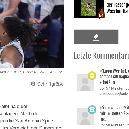
der Passer 
Waschmittel
54
Letzte Kommentar
@Luggi Wer hot, 
 IMAGES NORTH AMERICA/ALEX SLITZ
sempre sul bagnat
scheißt o ...
Schriftgröße
vor 57 Minuten v
kuanohnungfanix
albfinale der
@info wiaviel Mi
mir in Bouzen ? 
schlagen. Nach der
inst ...
gen die San Antonio Spurs
vor 58 Minuten v
 Im Vergleich der Superstars