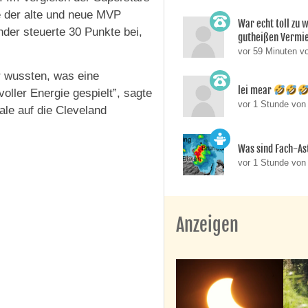
 der alte und neue MVP
War echt toll zu 
nder steuerte 30 Punkte bei,
gutheißen Vermie
vor 59 Minuten v
r wussten, was eine
lei mear
oller Energie gespielt”, sagte
vor 1 Stunde vo
ale auf die Cleveland
Was sind Fach-A
vor 1 Stunde von
Anzeigen