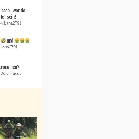
wissen , wer de
ter sein!
on Lana2791
und
n Lana2791
stronomen?
 Dolomiticus