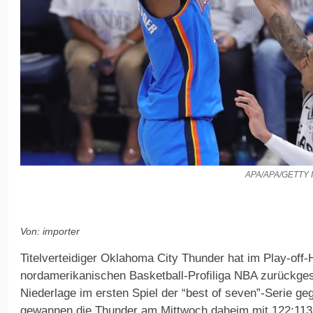
APA/APA/GETTY
Von: importer
Titelverteidiger Oklahoma City Thunder hat im Play-off-H
nordamerikanischen Basketball-Profiliga NBA zurückge
Niederlage im ersten Spiel der “best of seven”-Serie ge
gewannen die Thunder am Mittwoch daheim mit 122:113.