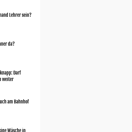
mand Lehrer sein?
nner da?
knapp: Darf
h weiter
uch am Bahnhof
kige Wäsche in