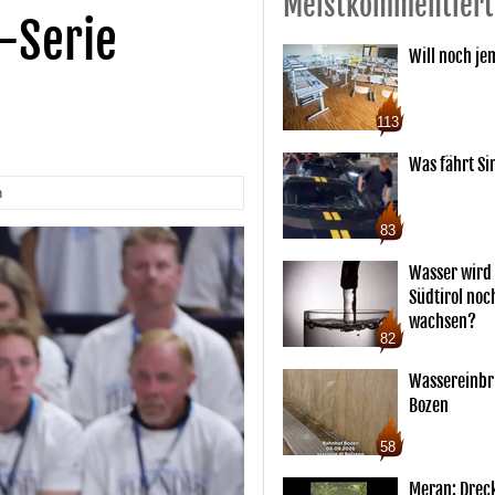
Meistkommentiert
-Serie
Will noch je
113
Was fährt Si
n
83
Wasser wird 
Südtirol noc
wachsen?
82
Wassereinbr
Bozen
58
Meran: Drec