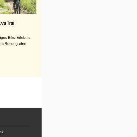
zza Trail
iges Bike-Erlebnis
rm Rosengarten
ok