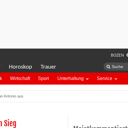
BOZEN
r
Horoskop
Trauer
ik
Wirtschaft
Sport
Unterhaltung
Service
an Antonio aus
m Sieg