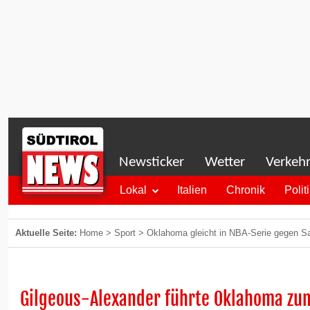
Newsticker
Wetter
Verkeh
Lokal
Italien
Chronik
Polit
Aktuelle Seite:
Home
>
Sport
>
Oklahoma gleicht in NBA-Serie gegen S
Gilgeous-Alexander führte Oklahoma zu