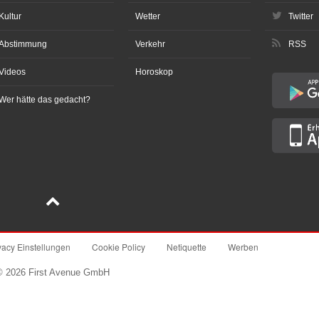
Kultur
Wetter
Twitter
Abstimmung
Verkehr
RSS
Videos
Horoskop
Wer hätte das gedacht?
vacy Einstellungen
Cookie Policy
Netiquette
Werben
© 2026 First Avenue GmbH