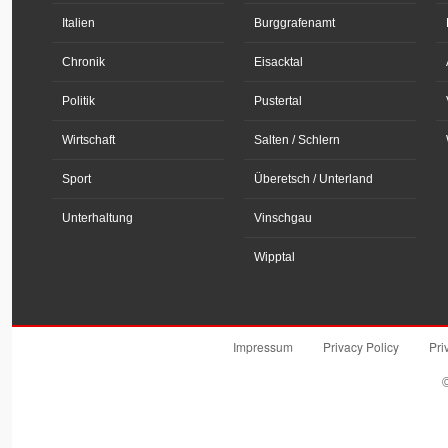
Italien
Burggrafenamt
Chronik
Eisacktal
Politik
Pustertal
Wirtschaft
Salten / Schlern
Sport
Überetsch / Unterland
Unterhaltung
Vinschgau
Wipptal
Impressum
Privacy Policy
Pri