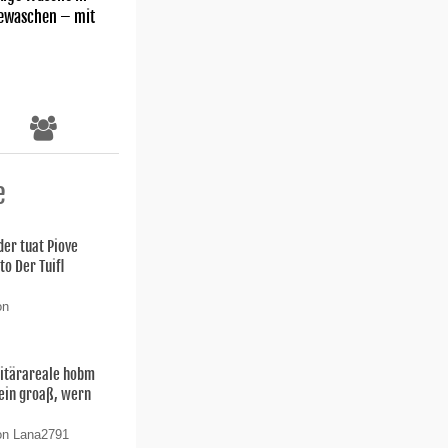
gewaschen – mit
e
der tuat Piove
o Der Tuifl
on
litärareale hobm
Sein groaß, wern
on Lana2791