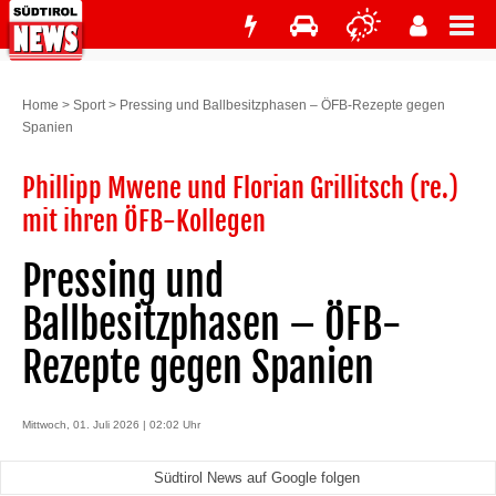
Home
>
Sport
>
Pressing und Ballbesitzphasen – ÖFB-Rezepte gegen
Spanien
Phillipp Mwene und Florian Grillitsch (re.)
mit ihren ÖFB-Kollegen
Pressing und
Ballbesitzphasen – ÖFB-
Rezepte gegen Spanien
Mittwoch, 01. Juli 2026 | 02:02 Uhr
Südtirol News auf Google folgen