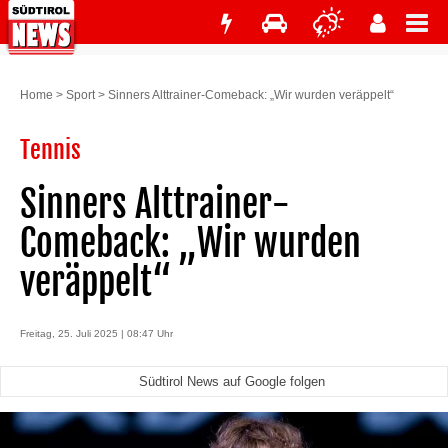
Home
>
Sport
>
Sinners Alttrainer-Comeback: „Wir wurden veräppelt“
Tennis
Sinners Alttrainer-
Comeback: „Wir wurden
veräppelt“
Freitag, 25. Juli 2025 | 08:47 Uhr
Südtirol News auf Google folgen