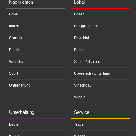
Nachrichten
Lokal
Lokal
Bozen
Italien
Burggrafenamt
Chronik
Eisacktal
Politik
Pustertal
Wirtschaft
Salten / Schlern
Sport
Überetsch / Unterland
Unterhaltung
Vinschgau
Wipptal
Unterhaltung
Service
Leute
Trauer