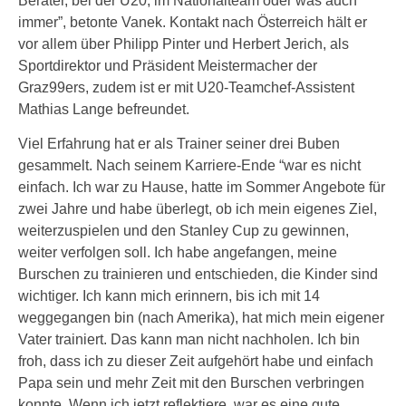
Berater, bei der U20, im Nationalteam oder was auch
immer”, betonte Vanek. Kontakt nach Österreich hält er
vor allem über Philipp Pinter und Herbert Jerich, als
Sportdirektor und Präsident Meistermacher der
Graz99ers, zudem ist er mit U20-Teamchef-Assistent
Mathias Lange befreundet.
Viel Erfahrung hat er als Trainer seiner drei Buben
gesammelt. Nach seinem Karriere-Ende “war es nicht
einfach. Ich war zu Hause, hatte im Sommer Angebote für
zwei Jahre und habe überlegt, ob ich mein eigenes Ziel,
weiterzuspielen und den Stanley Cup zu gewinnen,
weiter verfolgen soll. Ich habe angefangen, meine
Burschen zu trainieren und entschieden, die Kinder sind
wichtiger. Ich kann mich erinnern, bis ich mit 14
weggegangen bin (nach Amerika), hat mich mein eigener
Vater trainiert. Das kann man nicht nachholen. Ich bin
froh, dass ich zu dieser Zeit aufgehört habe und einfach
Papa sein und mehr Zeit mit den Burschen verbringen
konnte. Wenn ich jetzt reflektiere, war es eine gute