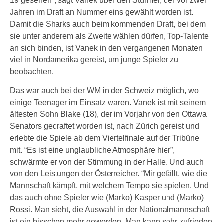
19 gesehen”, sagt Vanek über den Stürmer, der vor zwei
Jahren im Draft an Nummer eins gewählt worden ist.
Damit die Sharks auch beim kommenden Draft, bei dem
sie unter anderem als Zweite wählen dürfen, Top-Talente
an sich binden, ist Vanek in den vergangenen Monaten
viel in Nordamerika gereist, um junge Spieler zu
beobachten.
Das war auch bei der WM in der Schweiz möglich, wo
einige Teenager im Einsatz waren. Vanek ist mit seinem
ältesten Sohn Blake (18), der im Vorjahr von den Ottawa
Senators gedraftet worden ist, nach Zürich gereist und
erlebte die Spiele ab dem Viertelfinale auf der Tribüne
mit. “Es ist eine unglaubliche Atmosphäre hier”,
schwärmte er von der Stimmung in der Halle. Und auch
von den Leistungen der Österreicher. “Mir gefällt, wie die
Mannschaft kämpft, mit welchem Tempo sie spielen. Und
das auch ohne Spieler wie (Marko) Kasper und (Marko)
Rossi. Man sieht, die Auswahl in der Nationalmannschaft
ist ein bisschen mehr geworden. Man kann sehr zufrieden