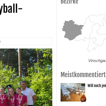
Bezirke
yball-
n
Vinschga
Meistkommentiert
Will noch je
87