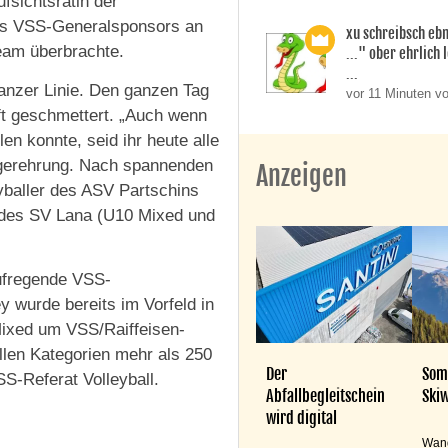
fsichtsrätin der
des VSS-Generalsponsors an
xu schreibsch ebn
eam überbrachte.
..." ober ehrlich 
...
anzer Linie. Den ganzen Tag
vor 11 Minuten v
ft geschmettert. „Auch wenn
en konnte, seid ihr heute alle
egerehrung. Nach spannenden
Anzeigen
eyballer des ASV Partschins
des SV Lana (U10 Mixed und
aufregende VSS-
y wurde bereits im Vorfeld in
ixed um VSS/Raiffeisen-
llen Kategorien mehr als 250
Der
Som
S-Referat Volleyball.
Abfallbegleitschein
Skiw
wird digital
Wand