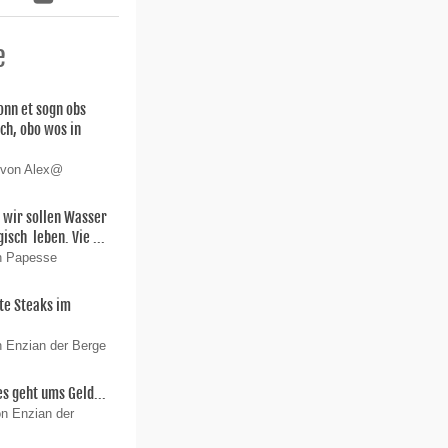
e
nn et sogn obs
sch, obo wos in
 von Alex@
 wir sollen Wasser
isch leben. Vie ...
on Papesse
te Steaks im
n Enzian der Berge
es geht ums Geld...
on Enzian der