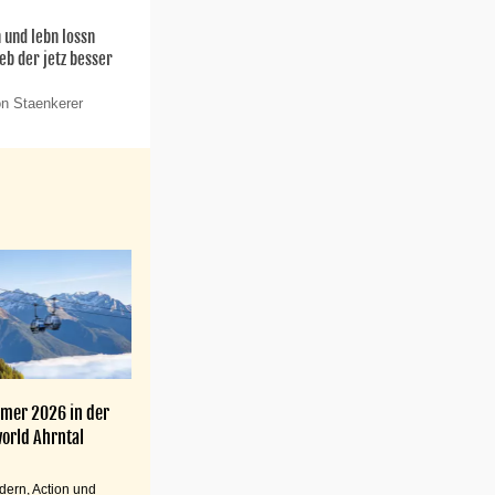
 und lebn lossn
leb der jetz besser
on Staenkerer
mer 2026 in der
orld Ahrntal
ern, Action und