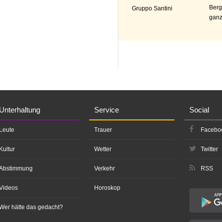
Berg
Gruppo Santini
ganz
Unterhaltung
Service
Social
Leute
Trauer
Facebo
Kultur
Wetter
Twitter
Abstimmung
Verkehr
RSS
Videos
Horoskop
Wer hätte das gedacht?