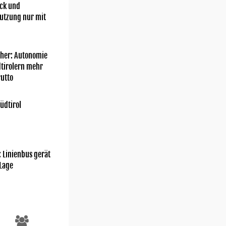
ick und
utzung nur mit
her: Autonomie
dtirolern mehr
utto
üdtirol
: Linienbus gerät
 Lage