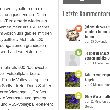
chsvolleyballern um die
Letzte Kommentar
taltung passend ab. Denn
ll-Turnierserie wieder ein
@Erzwodezwo i ko
nahmen mehr als 150 Teams
uando fa Indien i
Zum Abschluss gab es mit den
Indien ...
eyballfest. Mehr als 120
vor 33 Sekunden
nschgau einen grandiosen
eisen-Landesmeister der
Jo uberall hoasts
sparen und ökolog
vor 3 Minuten v
it mehr als 600 Nachwuchs-
der Fußballplatz beste
Gibt es wieder gu
 Freude Volleyball spielen“,
Angebot...
vor 9 Minuten vo
ellvertreter Doris Staffler
beren Vinschgau. „Großes
Ohne Worte... all
kte Veranstaltung gesorgt
vor 11 Minuten v
 und VSS-Volleyball-Referent
Berge