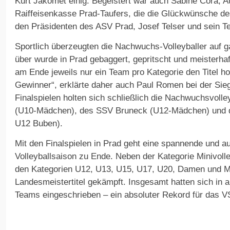
Kurt Jakomet einig. Begeistert war auch Sabine Corà, Au
Raiffeisenkasse Prad-Taufers, die die Glückwünsche 
den Präsidenten des ASV Prad, Josef Telser und sein T
Sportlich überzeugten die Nachwuchs-Volleyballer auf g
über wurde in Prad gebaggert, gepritscht und meisterha
am Ende jeweils nur ein Team pro Kategorie den Titel hol
Gewinner“, erklärte daher auch Paul Romen bei der Si
Finalspielen holten sich schließlich die Nachwuchsvoll
(U10-Mädchen), des SSV Bruneck (U12-Mädchen) und 
U12 Buben).
Mit den Finalspielen in Prad geht eine spannende und 
Volleyballsaison zu Ende. Neben der Kategorie Minivolle
den Kategorien U12, U13, U15, U17, U20, Damen und M
Landesmeistertitel gekämpft. Insgesamt hatten sich in a
Teams eingeschrieben – ein absoluter Rekord für das VS