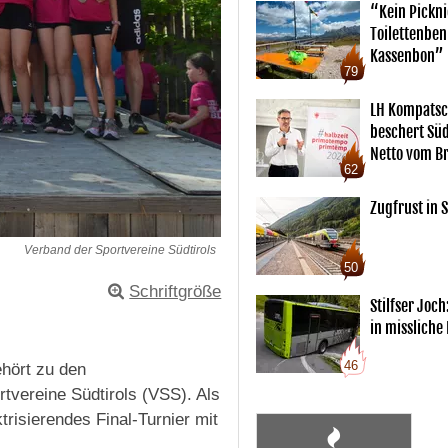
“Kein Pickn
Toilettenben
Kassenbon”
79
LH Kompatsc
beschert Sü
Netto vom Br
62
Zugfrust in S
Verband der Sportvereine Südtirols
50
Schriftgröße
Stilfser Joch
in missliche
46
ehört zu den
vereine Südtirols (VSS). Als
risierendes Final-Turnier mit