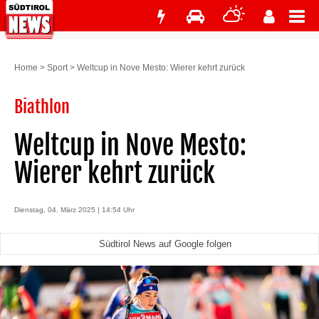
Home
>
Sport
>
Weltcup in Nove Mesto: Wierer kehrt zurück
Biathlon
Weltcup in Nove Mesto:
Wierer kehrt zurück
Dienstag, 04. März 2025 | 14:54 Uhr
Südtirol News auf Google folgen