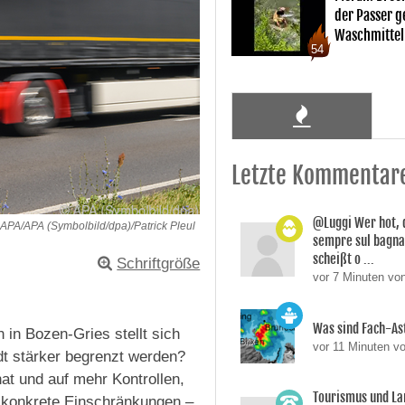
der Passer 
Waschmittel
54
Letzte Kommentar
@Luggi Wer hot, 
APA/APA (Symbolbild/dpa)/Patrick Pleul
sempre sul bagnat
scheißt o ...
Schriftgröße
vor 7 Minuten vo
Was sind Fach-A
 in Bozen-Gries stellt sich
vor 11 Minuten v
dt stärker begrenzt werden?
at und auf mehr Kontrollen,
Tourismus und La
 konkrete Einschränkungen –