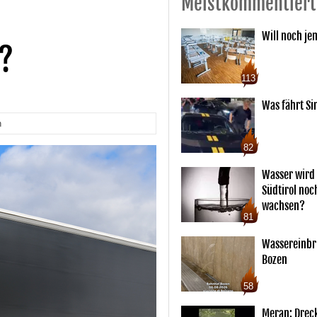
Meistkommentiert
Will noch je
t?
113
Was fährt Si
n
82
Wasser wird 
Südtirol noc
wachsen?
81
Wassereinbr
Bozen
58
Meran: Drec