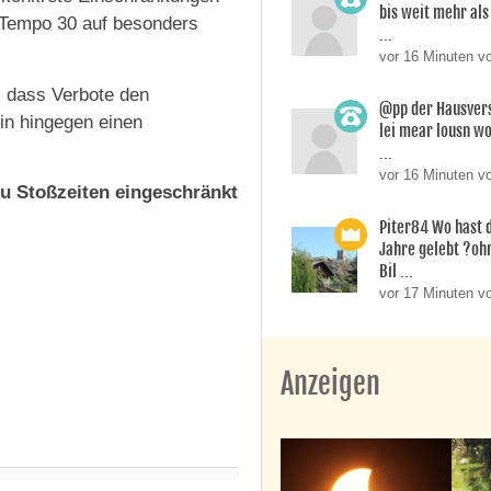
bis weit mehr als 
 Tempo 30 auf besonders
...
vor 16 Minuten v
, dass Verbote den
@pp der Hausverst
in hingegen einen
lei mear lousn w
...
vor 16 Minuten v
zu Stoßzeiten eingeschränkt
Piter84 Wo hast d
Jahre gelebt ?oh
Bil ...
vor 17 Minuten v
Anzeigen