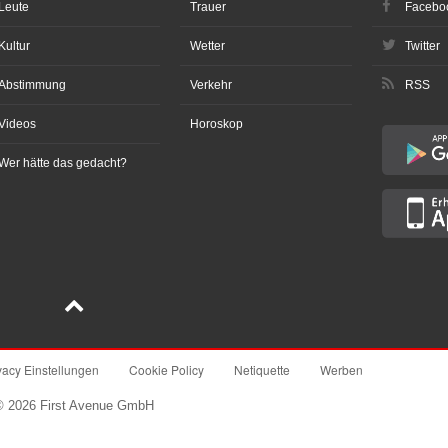
Leute
Trauer
Facebo
Kultur
Wetter
Twitter
Abstimmung
Verkehr
RSS
Videos
Horoskop
Wer hätte das gedacht?
vacy Einstellungen
Cookie Policy
Netiquette
Werben
© 2026 First Avenue GmbH