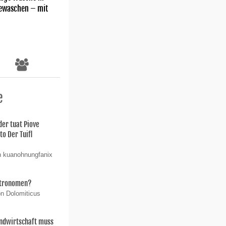
gewaschen – mit
e
der tuat Piove
o Der Tuifl
n kuanohnungfanix
stronomen?
on Dolomiticus
ndwirtschaft muss