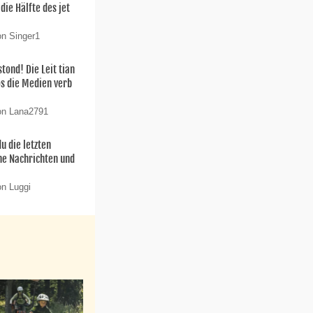
die Hälfte des jet
on Singer1
ond! Die Leit tian
os die Medien verb
on Lana2791
u die letzten
ne Nachrichten und
on Luggi