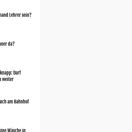
mand Lehrer sein?
nner da?
knapp: Darf
h weiter
uch am Bahnhof
kige Wäsche in