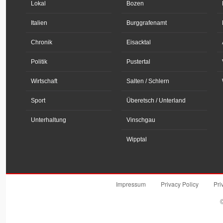
Lokal
Bozen
Italien
Burggrafenamt
Chronik
Eisacktal
Politik
Pustertal
Wirtschaft
Salten / Schlern
Sport
Überetsch / Unterland
Unterhaltung
Vinschgau
Wipptal
Impressum
Privacy Policy
Pri