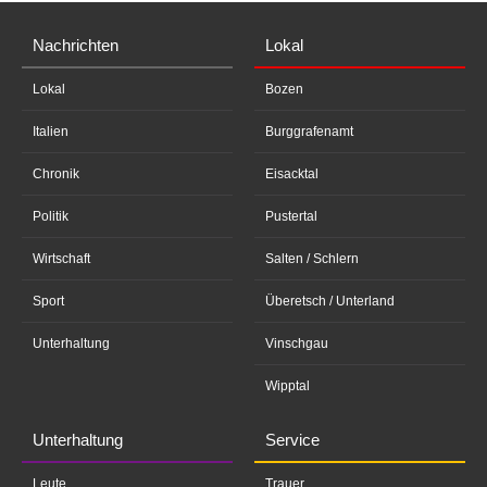
Nachrichten
Lokal
Lokal
Bozen
Italien
Burggrafenamt
Chronik
Eisacktal
Politik
Pustertal
Wirtschaft
Salten / Schlern
Sport
Überetsch / Unterland
Unterhaltung
Vinschgau
Wipptal
Unterhaltung
Service
Leute
Trauer