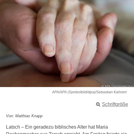
APA/APA (Symbolbild/dpa)/Sebastian Kahnert
Schriftgröße
Von: Matthias Knapp
Latsch – Ein geradezu biblisches Alter hat Maria