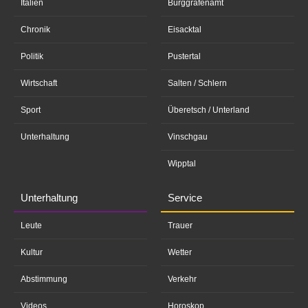
Italien
Burggrafenamt
Chronik
Eisacktal
Politik
Pustertal
Wirtschaft
Salten / Schlern
Sport
Überetsch / Unterland
Unterhaltung
Vinschgau
Wipptal
Unterhaltung
Service
Leute
Trauer
Kultur
Wetter
Abstimmung
Verkehr
Videos
Horoskop