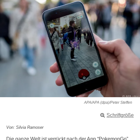
APA/APA (dpa)/Peter Steffen
Schriftgröße
Von: Silvia Ramoser
Die ganze Welt ist verrückt nach der App “PokemonGo”