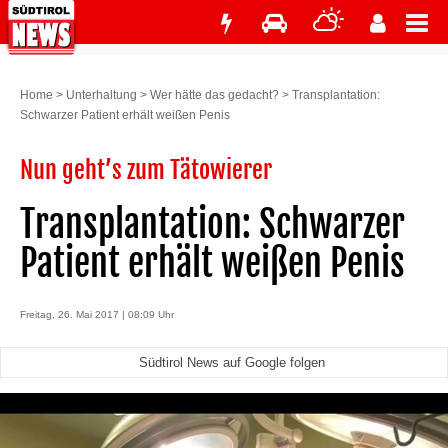
Home
>
Unterhaltung
>
Wer hätte das gedacht?
>
Transplantation:
Schwarzer Patient erhält weißen Penis
Nun geht’s zum Tätowierer
Transplantation: Schwarzer
Patient erhält weißen Penis
Freitag, 26. Mai 2017 | 08:09 Uhr
Südtirol News auf Google folgen