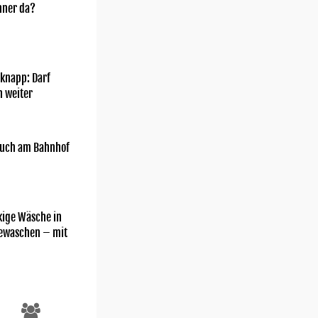
nner da?
knapp: Darf
h weiter
uch am Bahnhof
kige Wäsche in
gewaschen – mit