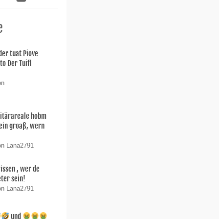
e
der tuat Piove
o Der Tuifl
on
litärareale hobm
Sein groaß, wern
on Lana2791
wissen , wer de
ter sein!
on Lana2791
und