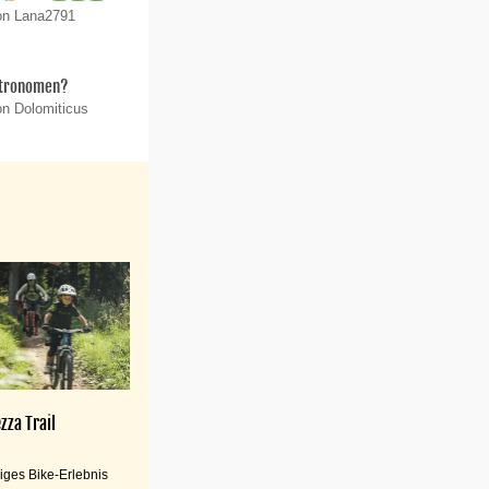
on Lana2791
stronomen?
on Dolomiticus
zza Trail
iges Bike-Erlebnis