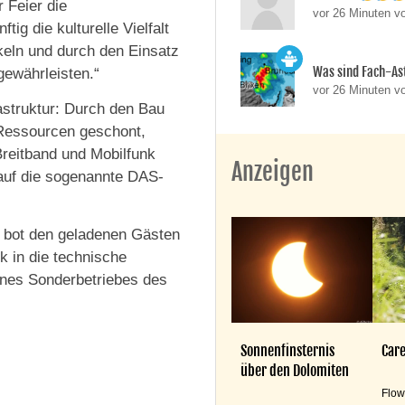
 Feier die
vor 26 Minuten v
ig die kulturelle Vielfalt
ckeln und durch den Einsatz
Was sind Fach-A
ewährleisten.“
vor 26 Minuten v
rastruktur: Durch den Bau
Ressourcen geschont,
Breitband und Mobilfunk
Anzeigen
auf die sogenannte DAS-
e bot den geladenen Gästen
k in die technische
ines Sonderbetriebes des
Sonnenfinsternis
Care
über den Dolomiten
Flow