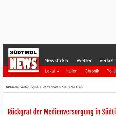
Newsticker
Wetter
Verkeh
Lokal
Italien
Chronik
Polit
Aktuelle Seite:
Home
>
Wirtschaft
>
50 Jahre RAS
Rückgrat der Medienversorgung in Südti