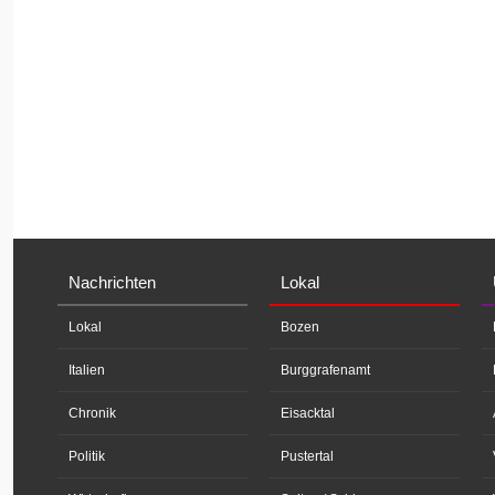
Nachrichten
Lokal
Lokal
Bozen
Italien
Burggrafenamt
Chronik
Eisacktal
Politik
Pustertal