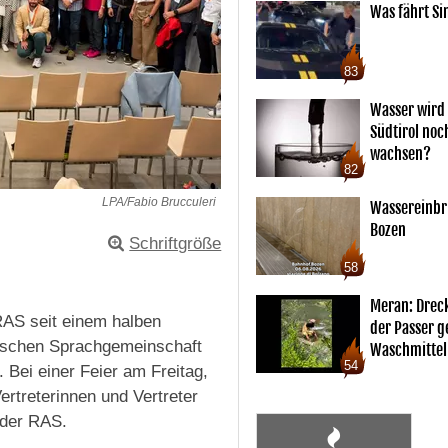
Was fährt Si
83
Wasser wird 
Südtirol noc
wachsen?
82
LPA/Fabio Brucculeri
Wassereinbr
Bozen
Schriftgröße
58
Meran: Drec
RAS seit einem halben
der Passer 
nischen Sprachgemeinschaft
Waschmittel
54
Bei einer Feier am Freitag,
rtreterinnen und Vertreter
 der RAS.