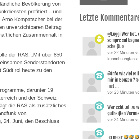
 ländliche Bevölkerung von
nkdiensten profitiert – und
Letzte Kommentar
n Arno Kompatscher bei der
nen unverzichtbaren Beitrag
@Luggi Wer hot, 
chaftlichen Zusammenhalt in
sempre sul bagnat
scheißt o ...
vor 22 Minuten v
olle der RAS: „Mit über 850
kuanohnungfanix
meinsamen Senderstandorten
 Südtirol heute zu den
@info wiaviel Mi
mir in Bouzen ? 
inst ...
programme, darunter 19
vor 23 Minuten v
erreich und der Schweiz
rägt die RAS als zusätzliches
War echt toll zu 
ndfunk von
gutheißen Vermie
vor 24 Minuten v
, 24. Juni, den Beschluss
lei mear