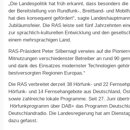
„Die Landespolitik hat früh erkannt, dass besonders die
der Bereitstellung von Rundfunk-, Breitband- und Mobilfu
hat dies konsequent gefördert“, sagte Landeshauptman
Jubiläumsfeier. Die RAS leiste seit fünf Jahrzehnten ei
zur sprachlich-kulturellen Entwicklung und den gesells
einem mehrsprachigen Land.
RAS-Präsident Peter Silbernagl verwies auf die Pionierr
Mitnutzungen verschiedenster Betreiber an rund 90 ge
und dank des Einsatzes modernster Technologien gehört
bestversorgten Regionen Europas.“
Die RAS verbreitet derzeit 38 Hörfunk- und 22 Fernseh
Hörfunk- und 14 Fernsehangebote aus Deutschland, Öst
sowie zahlreiche lokale Programme. Seit 27. Juni übert
Hörfunkprogramm über DAB+ das Programm Deutschla
Deutschlandradio. Die Landesregierung hat am Dienstag
dazu gefasst.