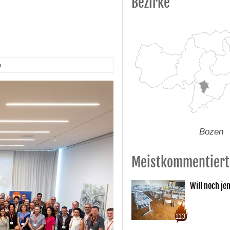
Bezirke
n
Bozen
Meistkommentiert
Will noch je
113