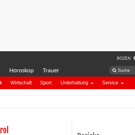
BOZEN
r
Horoskop
Trauer
ik
Wirtschaft
Sport
Unterhaltung
Service
rol