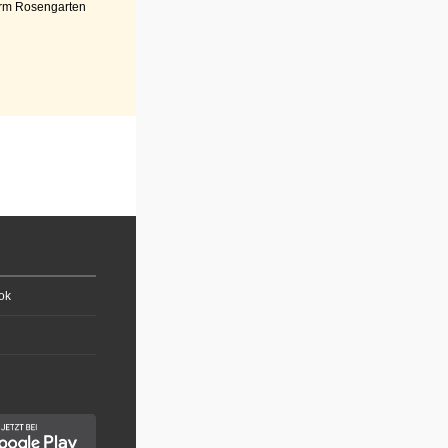
rm Rosengarten
ok