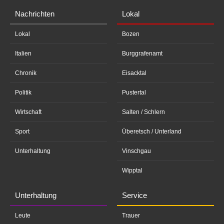
Nachrichten
Lokal
Lokal
Bozen
Italien
Burggrafenamt
Chronik
Eisacktal
Politik
Pustertal
Wirtschaft
Salten / Schlern
Sport
Überetsch / Unterland
Unterhaltung
Vinschgau
Wipptal
Unterhaltung
Service
Leute
Trauer