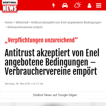
Home
>
Wirtschaft
>
Antitrust akzeptiert von Enel angebotene Bedingungen
– Verbrauchervereine empört
„Verpflichtungen unzureichend“
Antitrust akzeptiert von Enel
angebotene Bedingungen –
Verbrauchervereine empört
Dienstag, 06. Mai 2025 | 14:17 Uhr
Südtirol News auf Google folgen