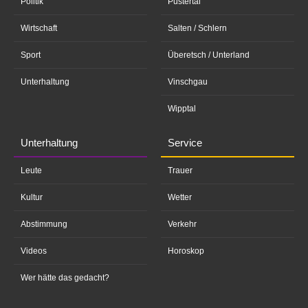
Politik
Pustertal
Wirtschaft
Salten / Schlern
Sport
Überetsch / Unterland
Unterhaltung
Vinschgau
Wipptal
Unterhaltung
Service
Leute
Trauer
Kultur
Wetter
Abstimmung
Verkehr
Videos
Horoskop
Wer hätte das gedacht?