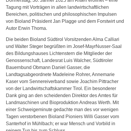
Donnerstag, 30. Jänner 2025 am Ritten eröffnet – eine
Tagung mit Vorträgen in allen landwirtschaftlichen
Bereichen, politischen und philosophischen Impulsen
von Bioland Präsident Jan Plagge und dem Forstwirt und
Autor Erwin Thoma.
Die beiden Bioland Südtirol Vorsitzenden Alma Calliari
und Walter Steger begrüßten im Josef-MayrNusser-Saal
des Bildungshauses Lichtenstern die Mitglieder der
Genossenschaft, Landesrat Luis Walcher, Südtiroler
Bauernbund Obmann Daniel Gasser, die
Landtagsabgeordnete Madeleine Rohrer, Annemarie
Kaser vom Sennereiverband sowie Joachim Pittracher
von der Landwirtschaftskammer Tirol. Ein besonderer
Dank ging an den scheidenden Direktor des Amtes für
Landmaschinen und Bioproduktion Andreas Werth. Mit
einer Schweigeminute gedachte man des vor wenigen
Tagen verstorbenen Bioland Pioniers Willi Gasser vom
Santerhof in Mühlbach; er war Mensch und Vorbild in
seinem Tun bis zum Schluss.