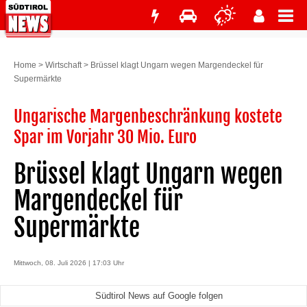
Home
>
Wirtschaft
>
Brüssel klagt Ungarn wegen Margendeckel für
Supermärkte
Ungarische Margenbeschränkung kostete
Spar im Vorjahr 30 Mio. Euro
Brüssel klagt Ungarn wegen
Margendeckel für
Supermärkte
Mittwoch, 08. Juli 2026 | 17:03 Uhr
Südtirol News auf Google folgen