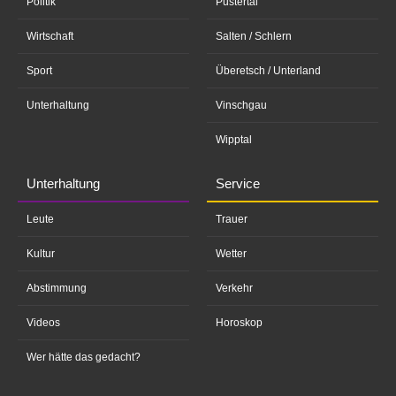
Politik
Pustertal
Wirtschaft
Salten / Schlern
Sport
Überetsch / Unterland
Unterhaltung
Vinschgau
Wipptal
Unterhaltung
Service
Leute
Trauer
Kultur
Wetter
Abstimmung
Verkehr
Videos
Horoskop
Wer hätte das gedacht?