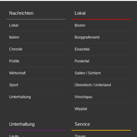
Nachrichten
Lokal
Lokal
Bozen
Italien
Burggrafenamt
Chronik
Eisacktal
Politik
Pustertal
Wirtschaft
Salten / Schlern
Sport
Überetsch / Unterland
Unterhaltung
Vinschgau
Wipptal
Unterhaltung
Service
Leute
Trauer