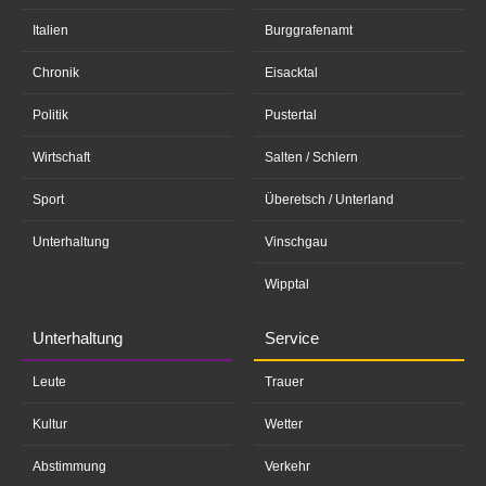
Italien
Burggrafenamt
Chronik
Eisacktal
Politik
Pustertal
Wirtschaft
Salten / Schlern
Sport
Überetsch / Unterland
Unterhaltung
Vinschgau
Wipptal
Unterhaltung
Service
Leute
Trauer
Kultur
Wetter
Abstimmung
Verkehr