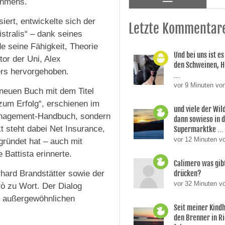
ehmens.
iert, entwickelte sich der
Letzte Kommentar
stralis“ – dank seines
e seine Fähigkeit, Theorie
Und bei uns ist es
or der Uni, Alex
den Schweinen, H
ers hervorgehoben.
...
vor 9 Minuten vo
neuen Buch mit dem Titel
zum Erfolg“, erschienen im
und viele der Wi
 Management-Handbuch, sondern
dann sowieso in 
t steht dabei Net Insurance,
Supermarktke ...
vor 12 Minuten v
egründet hat – auch mit
 Battista erinnerte.
Calimero was gibt
ard Brandstätter sowie der
drücken?
vor 32 Minuten v
rò zu Wort. Der Dialog
r außergewöhnlichen
Seit meiner Kindh
den Brenner in R