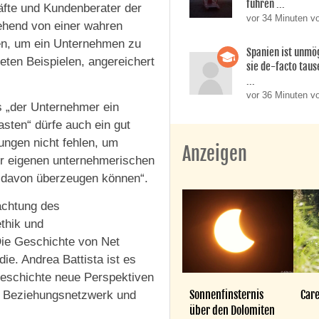
fuhren ...
fte und Kundenberater der
vor 34 Minuten vo
gehend von einer wahren
en, um ein Unternehmen zu
Spanien ist unmög
ten Beispielen, angereichert
sie de-facto taus
...
vor 36 Minuten v
s „der Unternehmer ein
asten“ dürfe auch ein gut
ungen nicht fehlen, um
Anzeigen
r eigenen unternehmerischen
e davon überzeugen können“.
rachtung des
thik und
 Die Geschichte von Net
ie. Andrea Battista ist es
Geschichte neue Perspektiven
Sonnenfinsternis
Care
t, Beziehungsnetzwerk und
über den Dolomiten