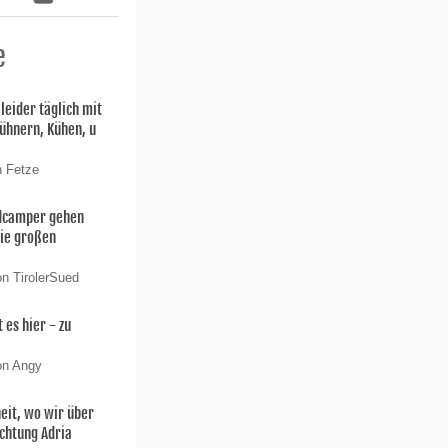
e
 leider täglich mit
ühnern, Kühen, u
n Fetze
ldcamper gehen
die großen
on TirolerSued
 es hier - zu
on Angy
eit, wo wir über
ichtung Adria