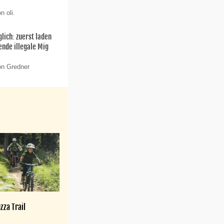
n oli.
lich: zuerst laden
ende illegale Mig
on Gredner
zza Trail