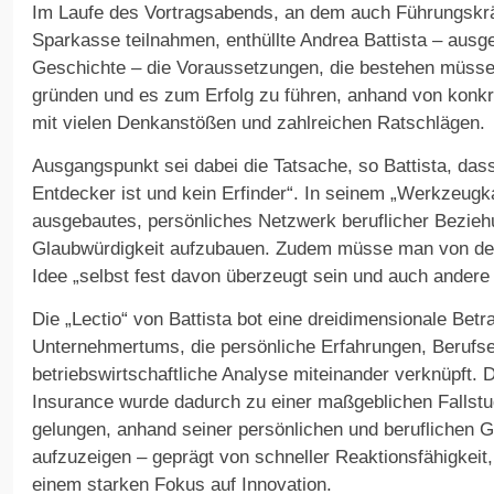
Im Laufe des Vortragsabends, an dem auch Führungskrä
Sparkasse teilnahmen, enthüllte Andrea Battista – aus
Geschichte – die Voraussetzungen, die bestehen müss
gründen und es zum Erfolg zu führen, anhand von konkre
mit vielen Denkanstößen und zahlreichen Ratschlägen.
Ausgangspunkt sei dabei die Tatsache, so Battista, das
Entdecker ist und kein Erfinder“. In seinem „Werkzeugk
ausgebautes, persönliches Netzwerk beruflicher Bezieh
Glaubwürdigkeit aufzubauen. Zudem müsse man von de
Idee „selbst fest davon überzeugt sein und auch ander
Die „Lectio“ von Battista bot eine dreidimensionale Bet
Unternehmertums, die persönliche Erfahrungen, Berufse
betriebswirtschaftliche Analyse miteinander verknüpft.
Insurance wurde dadurch zu einer maßgeblichen Fallstud
gelungen, anhand seiner persönlichen und beruflichen 
aufzuzeigen – geprägt von schneller Reaktionsfähigkei
einem starken Fokus auf Innovation.