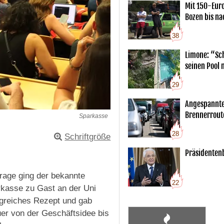
Mit 150-Eur
Bozen bis na
38
Limone: “Sch
seinen Pool 
29
Angespannte
Brennerrout
Sparkasse
28
Schriftgröße
Präsidentenb
rage ging der bekannte
22
rkasse zu Gast an der Uni
olgreiches Rezept und gab
er von der Geschäftsidee bis