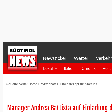
Newsticker
Wetter
Verkeh
Lokal
Italien
Chronik
Polit
Aktuelle Seite:
Home
>
Wirtschaft
>
Erfolgsrezept für Startups
Manager Andrea Battista auf Einladung 