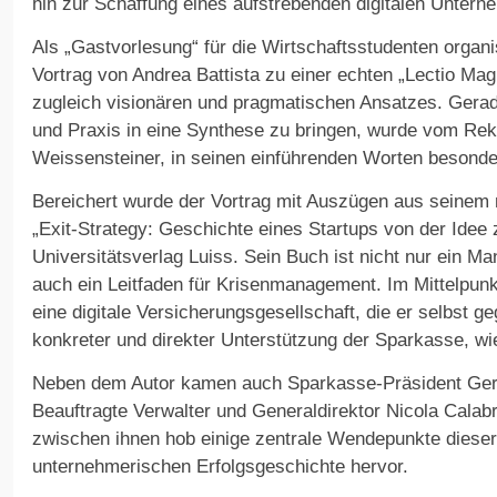
hin zur Schaffung eines aufstrebenden digitalen Untern
Als „Gastvorlesung“ für die Wirtschaftsstudenten organis
Vortrag von Andrea Battista zu einer echten „Lectio Magi
zugleich visionären und pragmatischen Ansatzes. Gerad
und Praxis in eine Synthese zu bringen, wurde vom Rekt
Weissensteiner, in seinen einführenden Worten besond
Bereichert wurde der Vortrag mit Auszügen aus seinem 
„Exit-Strategy: Geschichte eines Startups von der Idee 
Universitätsverlag Luiss. Sein Buch ist nicht nur ein
auch ein Leitfaden für Krisenmanagement. Im Mittelpunk
eine digitale Versicherungsgesellschaft, die er selbst g
konkreter und direkter Unterstützung der Sparkasse, wie
Neben dem Autor kamen auch Sparkasse-Präsident Gerh
Beauftragte Verwalter und Generaldirektor Nicola Calab
zwischen ihnen hob einige zentrale Wendepunkte diese
unternehmerischen Erfolgsgeschichte hervor.