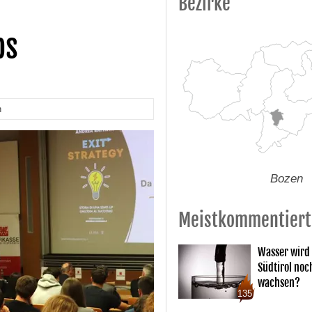
Bezirke
ps
n
Bozen
Meistkommentiert
Wasser wird 
Südtirol noc
wachsen?
135