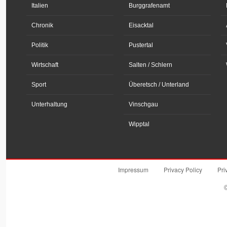
Italien
Burggrafenamt
Chronik
Eisacktal
Politik
Pustertal
Wirtschaft
Salten / Schlern
Sport
Überetsch / Unterland
Unterhaltung
Vinschgau
Wipptal
Impressum
Privacy Policy
Pri