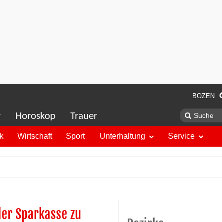
BOZEN
r
Horoskop
Trauer
ik
Wirtschaft
Sport
Unterhaltung
Service
der Sparkasse zu