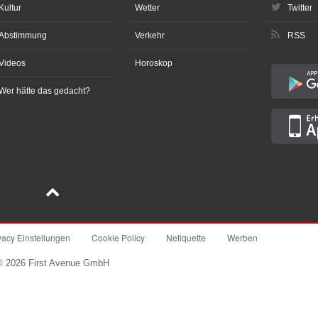
Kultur
Wetter
Twitter
Abstimmung
Verkehr
RSS
Videos
Horoskop
Wer hätte das gedacht?
vacy Einstellungen
Cookie Policy
Netiquette
Werben
© 2026 First Avenue GmbH