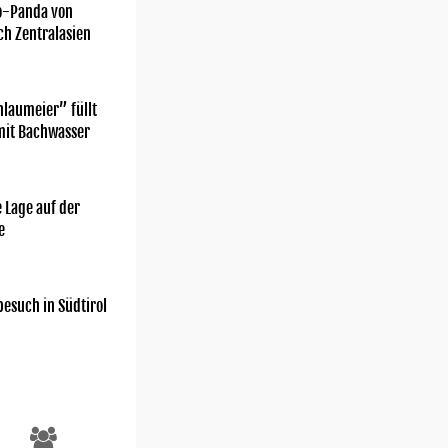
o-Panda von
ch Zentralasien
laumeier” füllt
mit Bachwasser
 Lage auf der
e
esuch in Südtirol