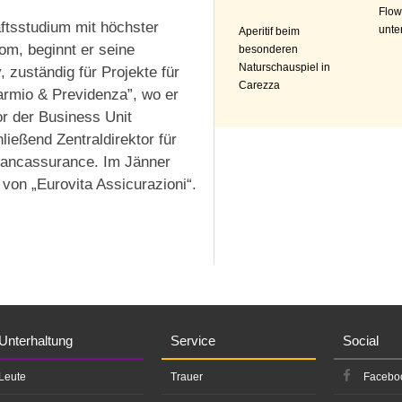
Flow
ftsstudium mit höchster
unte
Aperitif beim
om, beginnt er seine
besonderen
Naturschauspiel in
 zuständig für Projekte für
Carezza
armio & Previdenza”, wo er
or der Business Unit
ießend Zentraldirektor für
Bancassurance. Im Jänner
von „Eurovita Assicurazioni“.
Unterhaltung
Service
Social
Leute
Trauer
Facebo