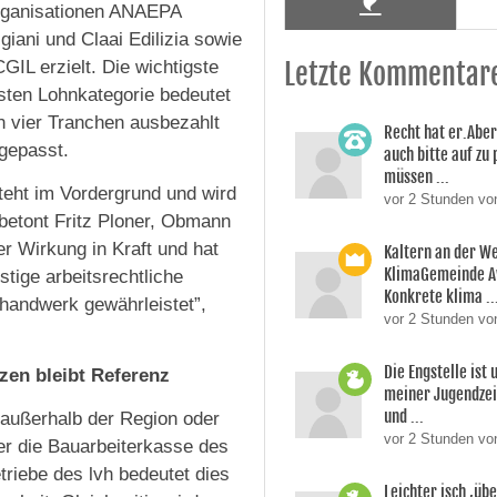
rganisationen ANAEPA
giani und Claai Edilizia sowie
IL erzielt. Die wichtigste
Letzte Kommentar
sten Lohnkategorie bedeutet
n vier Tranchen ausbezahlt
Recht hat er.Aber
gepasst.
auch bitte auf zu
müssen ...
steht im Vordergrund und wird
vor 2 Stunden v
betont Fritz Ploner, Obmann
er Wirkung in Kraft und hat
Kaltern an der W
KlimaGemeinde A
stige arbeitsrechtliche
Konkrete klima ..
uhandwerk gewährleistet”,
vor 2 Stunden vo
Die Engstelle ist
zen bleibt Referenz
meiner Jugendzei
und ...
n außerhalb der Region oder
vor 2 Stunden von
ber die Bauarbeiterkasse des
triebe des lvh bedeutet dies
Leichter isch ,üb