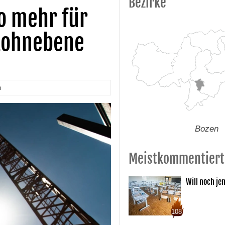
Bezirke
o mehr für
 Lohnebene
n
Bozen
Meistkommentiert
Will noch je
108