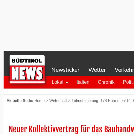
Newsticker
Wetter
Verkeh
Lokal
Italien
Chronik
Polit
Aktuelle Seite:
Home
>
Wirtschaft
>
Lohnsteigerung: 178 Euro mehr für 
Neuer Kollektivvertrag für das Bauhand