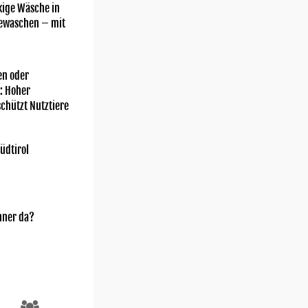
kige Wäsche in
gewaschen – mit
n oder
: Hoher
chützt Nutztiere
üdtirol
nner da?