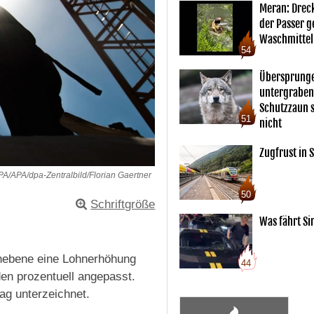
Meran: Drec
der Passer 
Waschmittel
54
Übersprunge
untergraben
Schutzzaun s
51
nicht
Zugfrust in S
PA/APA/dpa-Zentralbild/Florian Gaertner
50
Schriftgröße
Was fährt Si
ohnebene eine Lohnerhöhung
44
en prozentuell angepasst.
ag unterzeichnet.