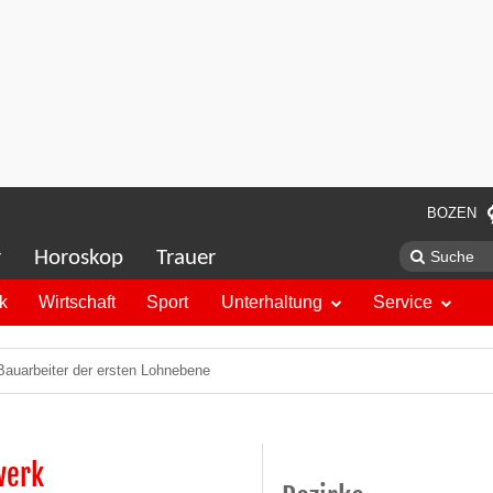
BOZEN
r
Horoskop
Trauer
ik
Wirtschaft
Sport
Unterhaltung
Service
Bauarbeiter der ersten Lohnebene
werk