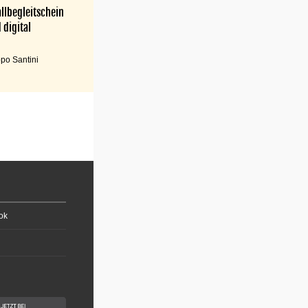
llbegleitschein
 digital
po Santini
ok