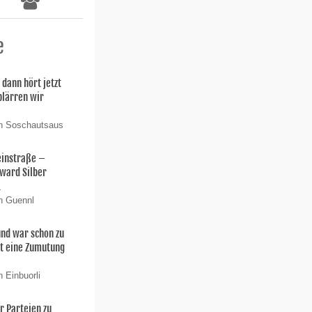
e
 dann hört jetzt
 plärren wir
on Soschautsaus
einstraße –
ward Silber
.
n Guennl
 und war schon zu
t eine Zumutung
 Einbuorli
er Parteien zu