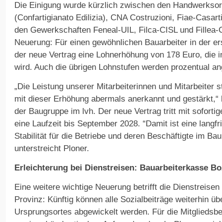
Die Einigung wurde kürzlich zwischen den Handwerkso
(Confartigianato Edilizia), CNA Costruzioni, Fiae-Casarti
den Gewerkschaften Feneal-UIL, Filca-CISL und Fillea-CG
Neuerung: Für einen gewöhnlichen Bauarbeiter in der er
der neue Vertrag eine Lohnerhöhung von 178 Euro, die i
wird. Auch die übrigen Lohnstufen werden prozentual an
„Die Leistung unserer Mitarbeiterinnen und Mitarbeiter 
mit dieser Erhöhung abermals anerkannt und gestärkt,“ 
der Baugruppe im lvh. Der neue Vertrag tritt mit sofortig
eine Laufzeit bis September 2028. “Damit ist eine langfri
Stabilität für die Betriebe und deren Beschäftigte im Ba
unterstreicht Ploner.
Erleichterung bei Dienstreisen: Bauarbeiterkasse Bo
Eine weitere wichtige Neuerung betrifft die Dienstreise
Provinz: Künftig können alle Sozialbeiträge weiterhin ü
Ursprungsortes abgewickelt werden. Für die Mitgliedsbe