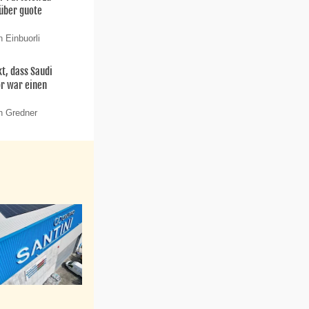
 über guote
 Einbuorli
t, dass Saudi
or war einen
n Gredner