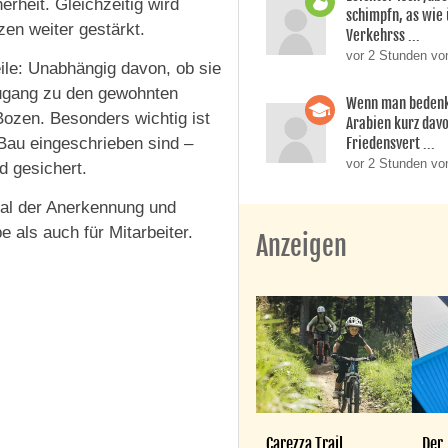
rheit. Gleichzeitig wird
schimpfn, as wie
en weiter gestärkt.
Verkehrss ...
vor 2 Stunden von
eile: Unabhängig davon, ob sie
 Zugang zu den gewohnten
Wenn man bedenk
Bozen. Besonders wichtig ist
Arabien kurz dav
iBau eingeschrieben sind –
Friedensvert ...
vor 2 Stunden vo
d gesichert.
nal der Anerkennung und
 als auch für Mitarbeiter.
Anzeigen
Carezza Trail
Der