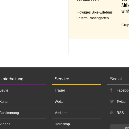
Abfa
wird
Flowiges Bike-Erlebnis
unterm Rosengarten
Grup
Unterhaltung
Service
Social
Leute
Trauer
Facebo
Kultur
Wetter
Twitter
Abstimmung
Verkehr
RSS
Videos
Horoskop