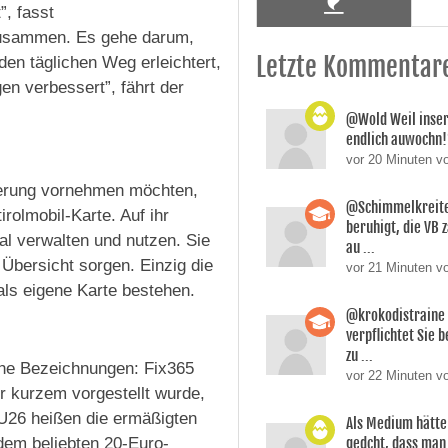
”, fasst
 zusammen. Es gehe darum,
Letzte Kommentar
n täglichen Weg erleichtert,
gen verbessert”, fährt der
@Wold Weil inser
endlich auwochn
vor 20 Minuten v
nderung vornehmen möchten,
@Schimmelkreiter
rolmobil-Karte. Auf ihr
beruhigt, die VB 
tal verwalten und nutzen. Sie
au ...
r Übersicht sorgen. Einzig die
vor 21 Minuten v
 als eigene Karte bestehen.
@krokodistraine
verpflichtet Sie b
zu ...
che Bezeichnungen: Fix365
vor 22 Minuten v
r kurzem vorgestellt wurde,
U26 heißen die ermäßigten
Als Medium hätte
 dem beliebten 20-Euro-
gedcht, dass man 