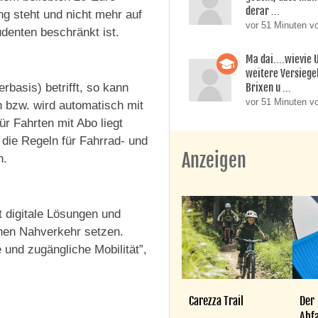
derar ...
g steht und nicht mehr auf
vor 51 Minuten v
denten beschränkt ist.
Ma dai....wievie
weitere Versiege
rbasis) betrifft, so kann
Brixen u ...
vor 51 Minuten v
en bzw. wird automatisch mit
ür Fahrten mit Abo liegt
 die Regeln für Fahrrad- und
Anzeigen
n.
kt digitale Lösungen und
ichen Nahverkehr setzen.
e und zugängliche Mobilität”,
Carezza Trail
Der
Abfa