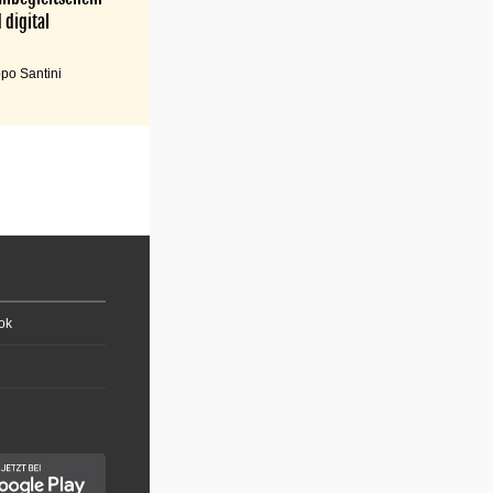
 digital
po Santini
ok