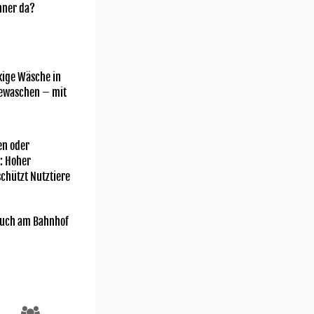
nner da?
kige Wäsche in
gewaschen – mit
n oder
: Hoher
chützt Nutztiere
uch am Bahnhof