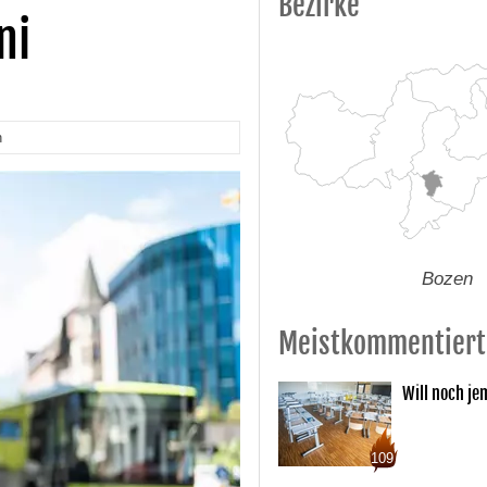
Bezirke
ni
n
Bozen
Meistkommentiert
Will noch je
109