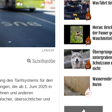
Was fährt Si
58
Meran: Drec
der Passer 
Waschmittel
54
LPA/STA
Übersprunge
untergraben
Schriftgröße
Schutzzaun s
52
nicht
Wassereinbr
ung des Tarifsystems für den
Bozen
ngen, die ab 1. Juni 2025 in
Bahnen und anderen
47
nfacher, übersichtlicher und