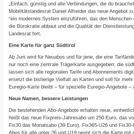
„Einfach, günstig und alle Verbindungen, die du brauchst
Mobilitätslandesrat Daniel Alfreider das neue Angebot
“ein modernes System einzuführen, das den Menschen de
die Bürokratie abbaut und die Qualität der Dienstleistun
Landesrat fort.
Eine Karte für ganz Südtirol
Ab Juni wird für Neuabos und für jene, die eine Tarifä
nur noch eine zentrale Trägerkarte ausgegeben: die südti
lassen sich alle regionalen Tarife und Abonnements digi
ersetzt die bisherige Vielfalt an Karten und soll für meh
Euregio-Karte bleibt – für spezielle Euregio-Angebote –
Neue Namen, bessere Leistungen
Die bestehenden Abo-Angebote erhalten neue, einheitli
heißt das neue Fixpreis-Jahresabo um 250 Euro, das vo
Fix30 das Monatsabo (39 Euro), Fix365-U26 und Fix30-
Abos für alle unter 26 und U19 nennt sich die Karte mit