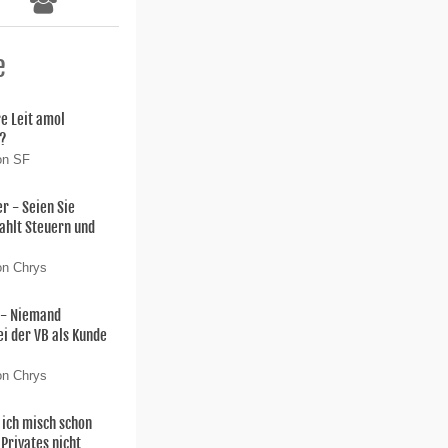
e
e Leit amol
!?
on SF
 - Seien Sie
zahlt Steuern und
on Chrys
 - Niemand
ei der VB als Kunde
on Chrys
 ich misch schon
Privates nicht