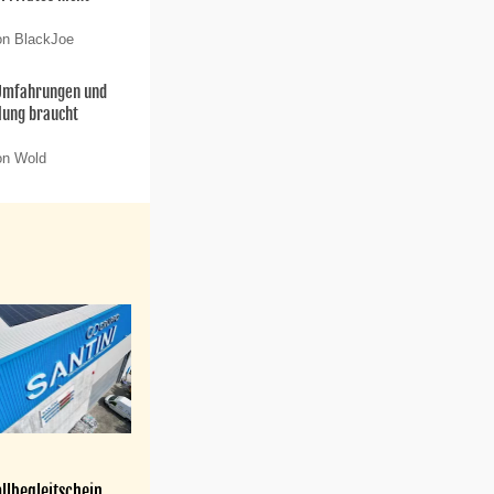
on BlackJoe
 Umfahrungen und
lung braucht
on Wold
llbegleitschein