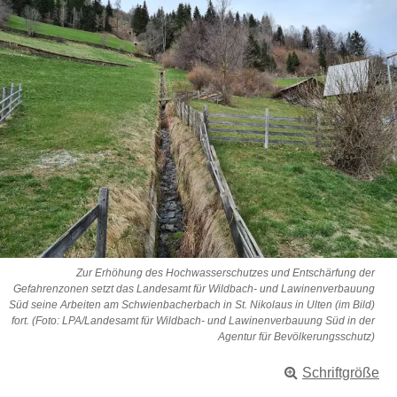
Zur Erhöhung des Hochwasserschutzes und Entschärfung der
Gefahrenzonen setzt das Landesamt für Wildbach- und Lawinenverbauung
Süd seine Arbeiten am Schwienbacherbach in St. Nikolaus in Ulten (im Bild)
fort. (Foto: LPA/Landesamt für Wildbach- und Lawinenverbauung Süd in der
Agentur für Bevölkerungsschutz)
Schriftgröße