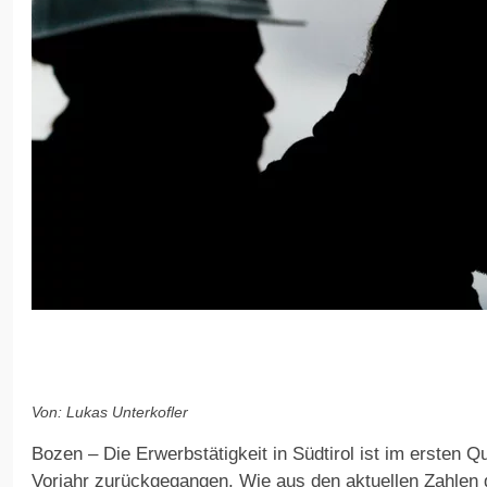
Von: Lukas Unterkofler
Bozen – Die Erwerbstätigkeit in Südtirol ist im ersten 
Vorjahr zurückgegangen. Wie aus den aktuellen Zahlen 