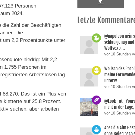
57.123 Personen
traum 2024.
Letzte Kommentar
 die Zahl der Beschäftigten
änner. Die
@napoleon nein s
nt um 2,2 Prozentpunkte unter
schlau genug und
Wolfsexp ...
vor 10 Stunden v
osenquote niedrig: Mit 2,2
um 1.755 Personen im
Wo isch des Prob
registrierten Arbeitslosen lag
meine Fernwonde
unterw ...
vor 10 Stunden 
f 88.270. Das ist ein Plus von
@Look_at_Yoursel
kletterte auf 25,8 Prozent.
nicht in der Lage, 
aktiv suchen, aber arbeiten
vor 10 Stunden v
Aber die Alm Gas
ohne Beleg nach 