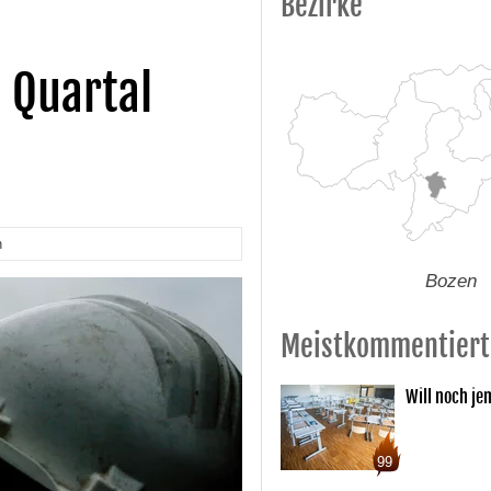
Bezirke
 Quartal
n
Bozen
Meistkommentiert
Will noch je
99