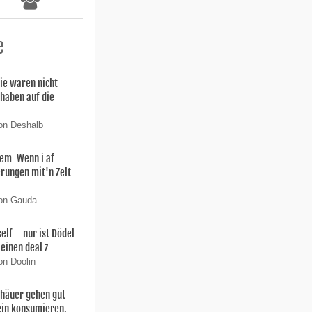
e
ie waren nicht
 haben auf die
on Deshalb
lem. Wenn i af
rungen mit'n Zelt
von Gauda
f ...nur ist Dödel
einen deal z ...
on Doolin
thäuer gehen gut
ein konsumieren,