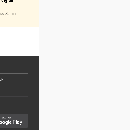
po Santini
ok