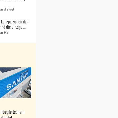
on diskret
ie Lehrpersonen der
nd die einzige ...
von RS
llbegleitschein
 digital