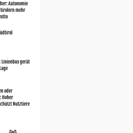
her: Autonomie
dtirolern mehr
utto
üdtirol
: Linienbus gerät
 Lage
n oder
: Hoher
chützt Nutztiere