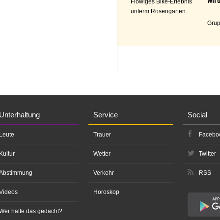
Flowiges Bike-Erlebnis
unterm Rosengarten
Grup
Unterhaltung
Service
Social
Leute
Trauer
Facebo
Kultur
Wetter
Twitter
Abstimmung
Verkehr
RSS
Videos
Horoskop
Wer hätte das gedacht?