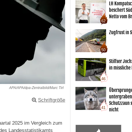
LH Kompatsc
beschert Sü
Netto vom Br
62
Zugfrust in S
50
Stilfser Joch
in missliche
46
APA/APA/dpa-Zentralbild/Marc Tirl
Übersprunge
untergraben
Schriftgröße
Schutzzaun s
41
nicht
Quartal 2025 im Vergleich zum
des Landesstatistikamts