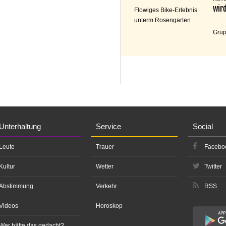
wird
Flowiges Bike-Erlebnis
unterm Rosengarten
Grup
Unterhaltung
Service
Social
Leute
Trauer
Facebo
Kultur
Wetter
Twitter
Abstimmung
Verkehr
RSS
Videos
Horoskop
Wer hätte das gedacht?