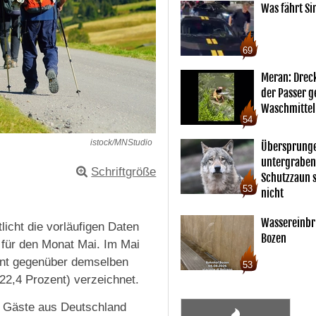
Was fährt Si
69
Meran: Drec
der Passer 
Waschmittel
54
istock/MNStudio
Übersprunge
untergraben
Schriftgröße
Schutzzaun s
53
nicht
Wassereinbr
licht die vorläufigen Daten
Bozen
 für den Monat Mai. Im Mai
ent gegenüber demselben
53
2,4 Prozent) verzeichnet.
ie Gäste aus Deutschland