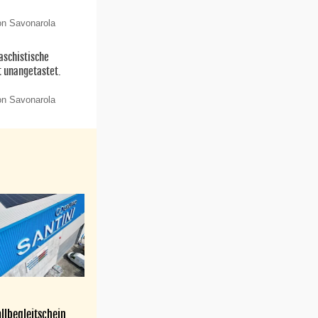
on Savonarola
aschistische
t unangetastet.
on Savonarola
llbegleitschein