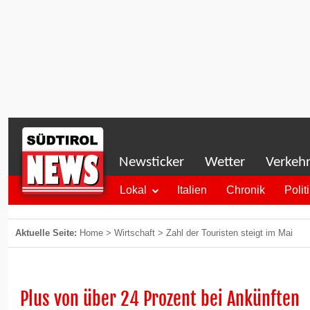
Newsticker
Wetter
Verkeh
Lokal
Italien
Chronik
Polit
Aktuelle Seite:
Home
>
Wirtschaft
>
Zahl der Touristen steigt im Mai
Plus von über 24 Prozent bei Ankünften