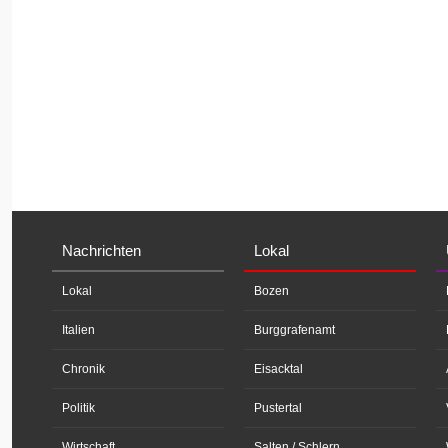
Nachrichten
Lokal
Lokal
Bozen
Italien
Burggrafenamt
Chronik
Eisacktal
Politik
Pustertal
Wirtschaft
Salten / Schlern