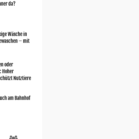
nner da?
kige Wäsche in
gewaschen – mit
n oder
: Hoher
chützt Nutztiere
uch am Bahnhof