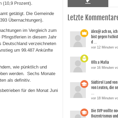
en (10,9 Prozent).
amt getätigt. Die Gemeinde
Letzte Kommentar
.393 Übernachtungen).
nachtungen im Vergleich zum
Alex@ ach so, ic
bist gegen Fschi
 Pfingstferien in diesem Jahr
d ...
aus Deutschland verzeichneten
vor 12 Minuten vo
Anstieg um 99.487 Ankünfte
Olls a Mafia
chdem, wie pünktlich und
vor 16 Minuten vo
egeben werden. Sechs Monate
n als definitiv.
Südtirol Land vo
von Leuten, die s
betrieben für den Monat Juni
...
vor 18 Minuten v
Die SVP wollte n
Bozentrismus und