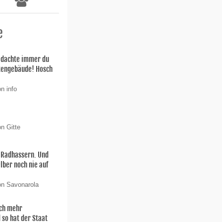
e
h dachte immer du
stengebäude! Hosch
n info
n Gitte
n Radhassern. Und
elber noch nie auf
on Savonarola
och mehr
 so hat der Staat