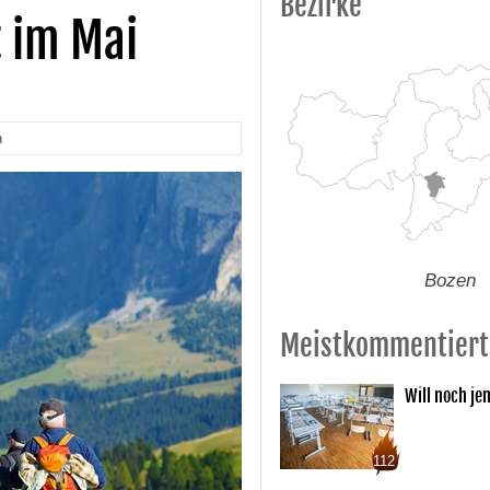
Bezirke
t im Mai
n
Bozen
Meistkommentiert
Will noch je
112