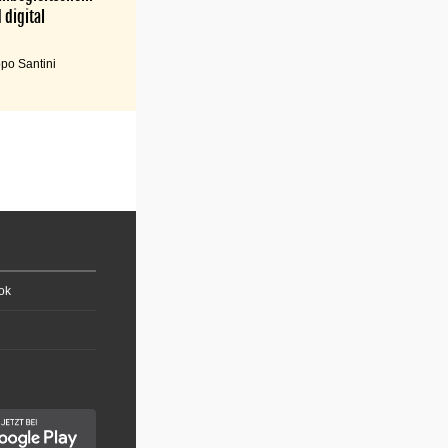
 digital
po Santini
ok