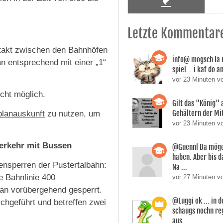
Letzte Kommentar
takt zwischen den Bahnhöfen
info@ mogsch la 
an entsprechend mit einer „1“
spiel... i kaf do 
vor 23 Minuten 
cht möglich.
Gilt das "König" 
Gehältern der Mi
planauskunft
zu nutzen, um
vor 23 Minuten v
verkehr mit Bussen
@Guennl Da mögen
haben. Aber bis d
kensperren der Pustertalbahn:
Na ...
e Bahnlinie 400
vor 27 Minuten v
ian vorübergehend gesperrt.
@Luggi ok ... in 
chgeführt und betreffen zwei
schaugs nochn reg
aus . ...