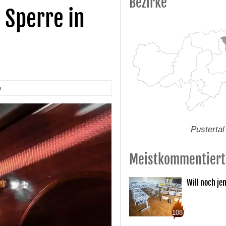
Bezirke
 Sperre in
n
Pustertal
Meistkommentiert
Will noch je
108