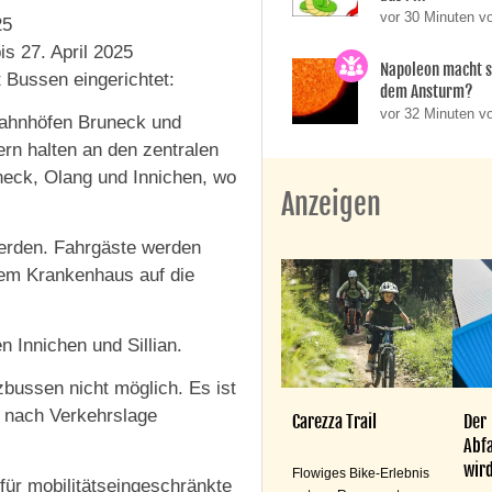
vor 30 Minuten v
25
is 27. April 2025
Napoleon macht 
 Bussen eingerichtet:
dem Ansturm?
vor 32 Minuten 
Bahnhöfen Bruneck und
ern halten an den zentralen
neck, Olang und Innichen, wo
Anzeigen
werden. Fahrgäste werden
em Krankenhaus auf die
 Innichen und Sillian.
zbussen nicht möglich. Es ist
e nach Verkehrslage
Carezza Trail
Der
Abfa
wird
Flowiges Bike-Erlebnis
für mobilitätseingeschränkte