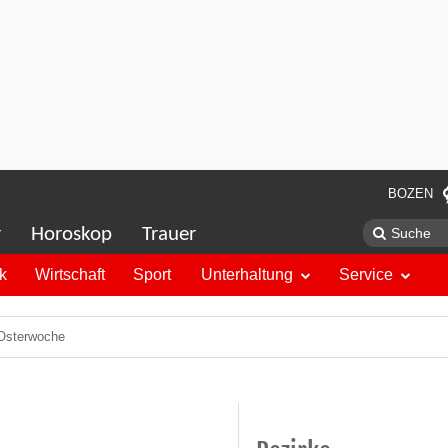
BOZEN
r
Horoskop
Trauer
ik
Wirtschaft
Sport
Unterhaltung
Service
 Osterwoche