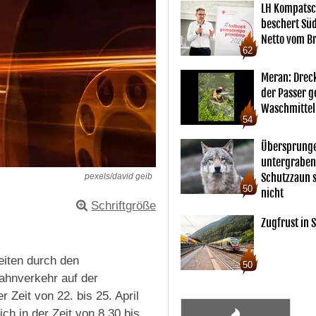
LH Kompatsc
beschert Sü
Netto vom Br
62
Meran: Drec
der Passer 
Waschmittel
54
Übersprunge
untergraben
Schutzzaun s
pexels/david geib
50
nicht
Schriftgröße
Zugfrust in S
eiten durch den
50
ahnverkehr auf der
r Zeit von 22. bis 25. April
ch in der Zeit von 8.30 bis