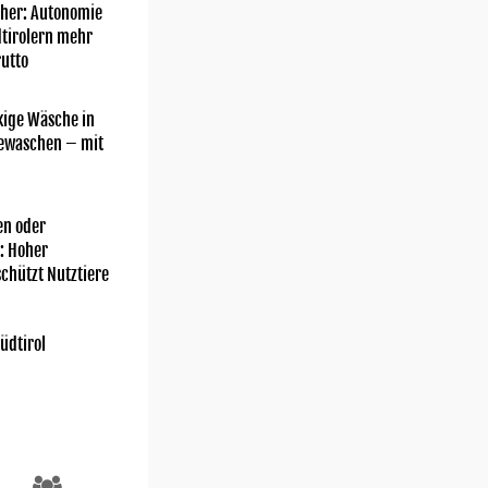
her: Autonomie
dtirolern mehr
utto
kige Wäsche in
gewaschen – mit
n oder
: Hoher
chützt Nutztiere
üdtirol