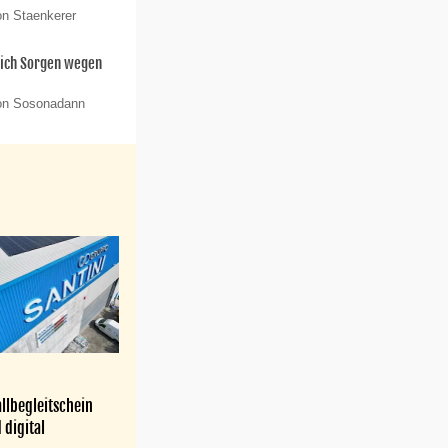
on Staenkerer
sich Sorgen wegen
von Sosonadann
llbegleitschein
 digital