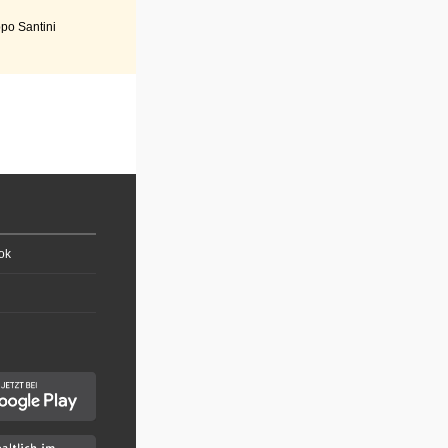
po Santini
ok