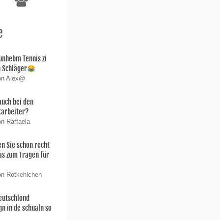
e
unhebm Tennis zi
an Schläger
von Alex@
auch bei den
tarbeiter?
on Raffaela
 Sie schon recht
as zum Tragen für
on Rotkehlchen
deutschlond
n in de schualn so