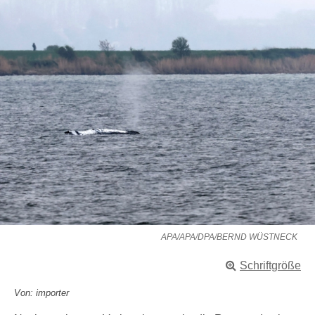
APA/APA/DPA/BERND WÜSTNECK
Schriftgröße
Von: importer