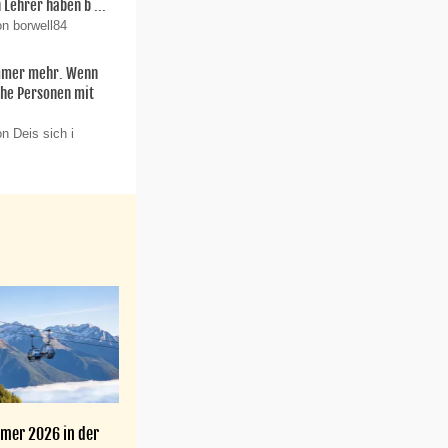
 Lehrer haben b ...
on borwell84
mmer mehr. Wenn
che Personen mit
n Deis sich i
mer 2026 in der