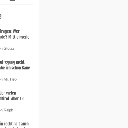
e
fragen: Wer
nde? Mittlerweile
on Stolzz
Aufregung nicht,
habe ich schon Baue
on Mr. Hebi
der vielen
tirol. Aber LR
on Ralph
in recht halt auch