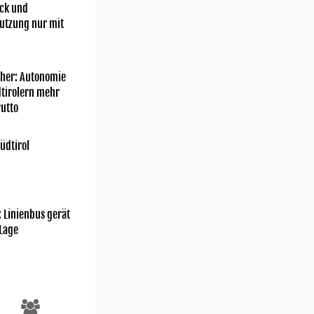
ick und
utzung nur mit
her: Autonomie
dtirolern mehr
utto
üdtirol
: Linienbus gerät
 Lage