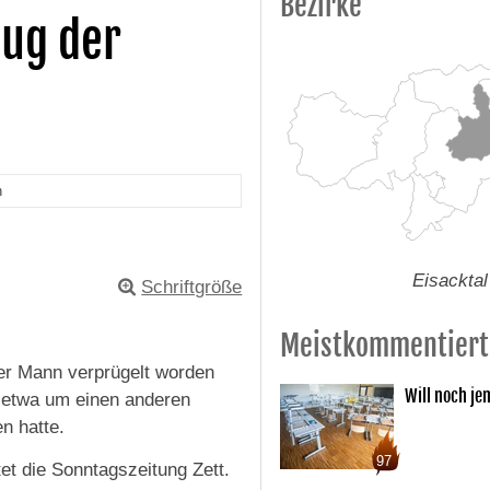
Bezirke
lug der
n
Eisacktal
Schriftgröße
Meistkommentiert
nger Mann verprügelt worden
Will noch je
t etwa um einen anderen
n hatte.
97
et die Sonntagszeitung Zett.