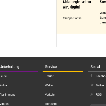
Abfallbegleitschein
Skiw
wird digital
Wand
Berg
Gruppo Santini
ganz
Unterhaltung
Service
Social
Leute
Trauer
Facebo
Kultur
Wetter
Twitter
Abstimmung
Verkehr
RSS
Videos
Horoskop