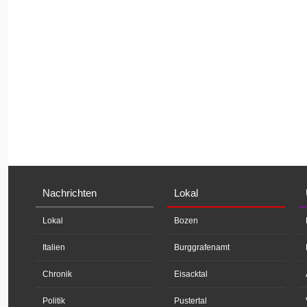
Nachrichten
Lokal
Lokal
Bozen
Italien
Burggrafenamt
Chronik
Eisacktal
Politik
Pustertal