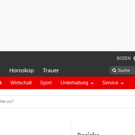
BOZEN
r
Horoskop
Trauer
ik
Wirtschaft
Sport
Unterhaltung
Service
eher zu?