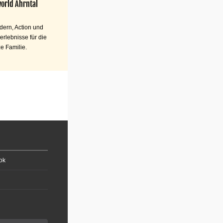
orld Ahrntal
ern, Action und
erlebnisse für die
e Familie.
ok