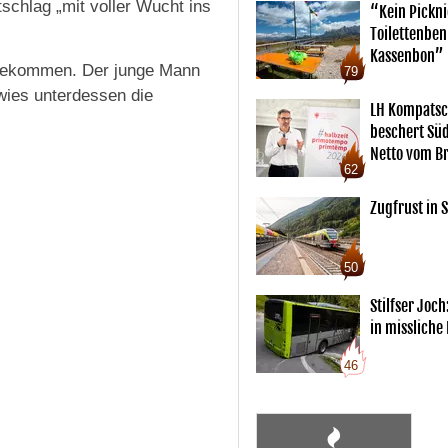
schlag „mit voller Wucht ins
“Kein Pickn
Toilettenben
Kassenbon”
 gekommen. Der junge Mann
79
 wies unterdessen die
LH Kompatsc
beschert Sü
Netto vom Br
62
Zugfrust in S
50
Stilfser Joch
in missliche
46