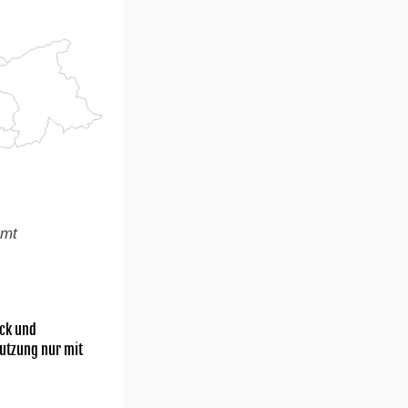
amt
ick und
utzung nur mit