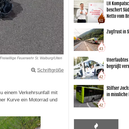
LH Kompatsc
beschert Sü
Netto vom Br
61
Zugfrust in S
43
reiwillige Feuerwehr St. Walburg/Ulten
Unerlaubtes
begrüßt vers
Schriftgröße
42
Stilfser Joch
u einem Verkehrsunfall mit
in missliche
iner Kurve ein Motorrad und
42