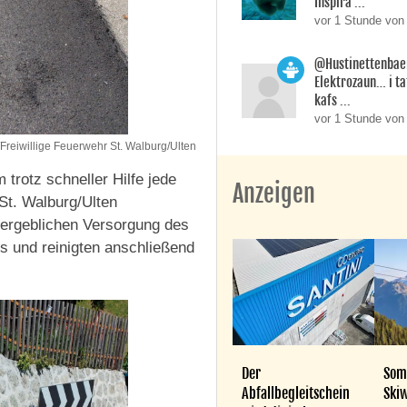
Inspira ...
vor 1 Stunde von
@Hustinettenbaer
Elektrozaun… i ta
kafs ...
vor 1 Stunde von
Freiwillige Feuerwehr St. Walburg/Ulten
trotz schneller Hilfe jede
Anzeigen
 St. Walburg/Ulten
 vergeblichen Versorgung des
s und reinigten anschließend
Der
Som
Abfallbegleitschein
Skiw