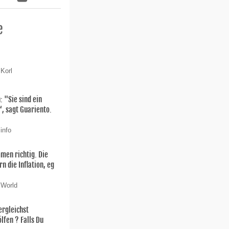
e
 Korl
: "Sie sind ein
 sagt Guariento.
info
men richtig. Die
n die Inflation, eg
 World
ergleichst
lfen ? Falls Du