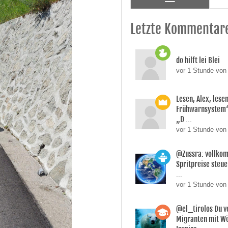
Letzte Kommentar
do hilft lei Blei
vor 1 Stunde von
Lesen, Alex, lesen
Frühwarnsystem“,
„D ...
vor 1 Stunde von 
@Zussra: vollkom
Spritpreise steuer
...
vor 1 Stunde von
@el_tirolos Du v
Migranten mit Wö