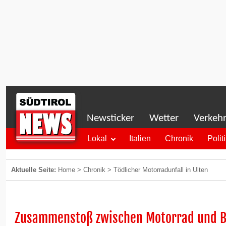
Newsticker
Wetter
Verkeh
Lokal
Italien
Chronik
Polit
Aktuelle Seite:
Home
>
Chronik
>
Tödlicher Motorradunfall in Ulten
Zusammenstoß zwischen Motorrad und 