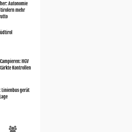
her: Autonomie
dtirolern mehr
utto
üdtirol
Facebook/Freiwillige Feuerwehr St. Walburg/Ulten
 Campieren: HGV
tärkte Kontrollen
: Linienbus gerät
 Lage