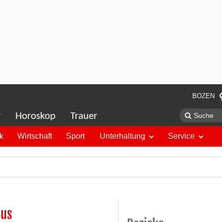
BOZEN
r
Horoskop
Trauer
ik
Wirtschaft
Sport
Unterhaltung
Service
Bus