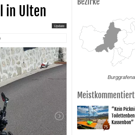
Bezirke
 in Ulten
Update
n
Burggrafen
Meistkommentiert
“Kein Pickn
Toilettenben
Kassenbon”
75