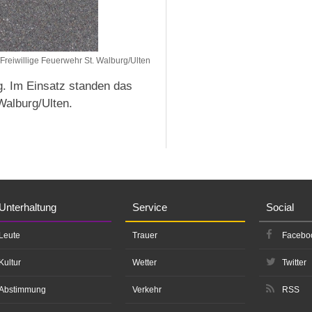
Freiwillige Feuerwehr St. Walburg/Ulten
g. Im Einsatz standen das
Walburg/Ulten.
Unterhaltung
Service
Social
Leute
Trauer
Facebo
Kultur
Wetter
Twitter
Abstimmung
Verkehr
RSS