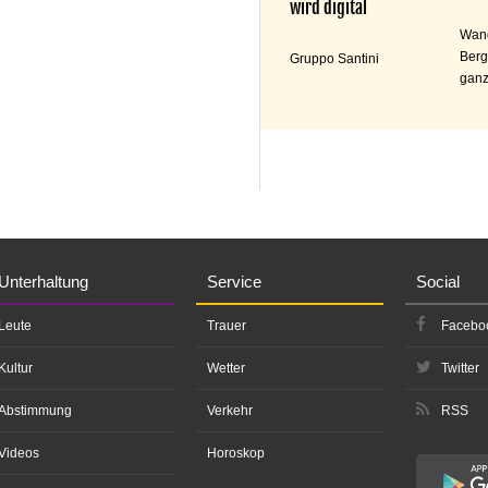
wird digital
Wand
Berg
Gruppo Santini
ganz
Unterhaltung
Service
Social
Leute
Trauer
Facebo
Kultur
Wetter
Twitter
Abstimmung
Verkehr
RSS
Videos
Horoskop