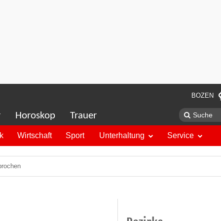
BOZEN
r
Horoskop
Trauer
ik
Wirtschaft
Sport
Unterhaltung
Service
brochen