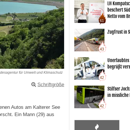
LH Kompatsc
beschert Sü
Netto vom Br
61
Zugfrust in S
43
Unerlaubtes
begrüßt vers
desagentur für Umwelt und Klimaschutz
42
Schriftgröße
Stilfser Joch
in missliche
42
henen Autos am Kalterer See
orscht. Ein Mann (29) aus