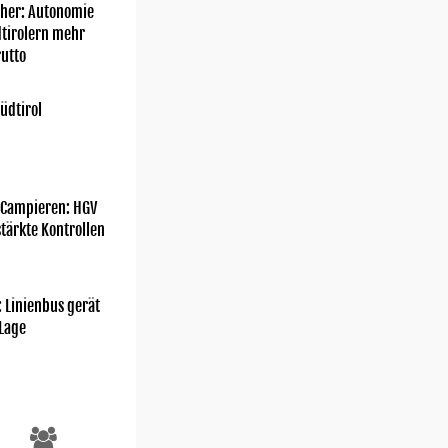
her: Autonomie
dtirolern mehr
utto
üdtirol
 Campieren: HGV
tärkte Kontrollen
: Linienbus gerät
 Lage