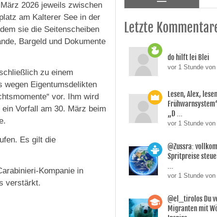
. März 2026 jeweils zwischen
latz am Kalterer See in der
Letzte Kommentar
dem sie die Seitenscheiben
tände, Bargeld und Dokumente
do hilft lei Blei
vor 1 Stunde von
 schließlich zu einem
ts wegen Eigentumsdelikten
Lesen, Alex, lesen
achtsmomente“ vor. Ihm wird
Frühwarnsystem“,
 ein Vorfall am 30. März beim
„D ...
e.
vor 1 Stunde von 
fen. Es gilt die
@Zussra: vollkom
Spritpreise steuer
...
Carabinieri-Kompanie in
vor 1 Stunde von
s verstärkt.
@el_tirolos Du v
Migranten mit Wö