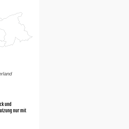
erland
ick und
utzung nur mit