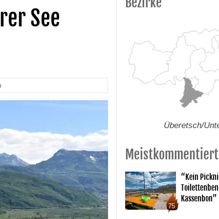
Bezirke
rer See
n
Überetsch/Unt
Meistkommentiert
“Kein Pickn
Toilettenben
Kassenbon”
75