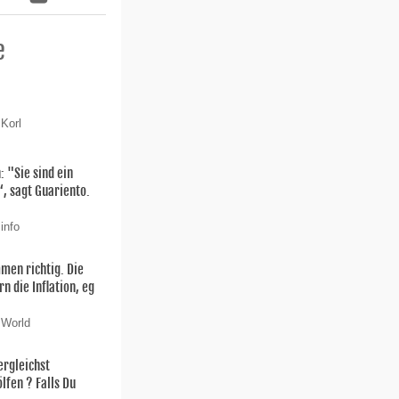
e
 Korl
: "Sie sind ein
 sagt Guariento.
info
men richtig. Die
n die Inflation, eg
 World
ergleichst
lfen ? Falls Du