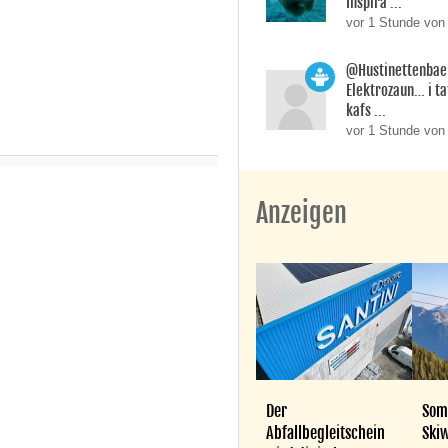
Inspira ...
vor 1 Stunde von
@Hustinettenbaer
Elektrozaun… i ta
kafs ...
vor 1 Stunde von
Anzeigen
Der
Som
Abfallbegleitschein
Skiw