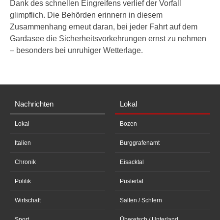
Dank des schnellen Eingreifens verlief der Vorfall
glimpflich. Die Behörden erinnern in diesem
Zusammenhang erneut daran, bei jeder Fahrt auf dem
Gardasee die Sicherheitsvorkehrungen ernst zu nehmen
– besonders bei unruhiger Wetterlage.
Nachrichten
Lokal
Lokal
Bozen
Italien
Burggrafenamt
Chronik
Eisacktal
Politik
Pustertal
Wirtschaft
Salten / Schlern
Sport
Überetsch / Unterland