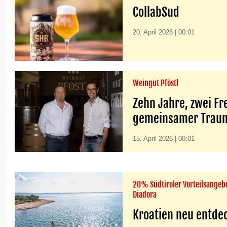
CollabSud
20. April 2026 | 00:01
Weingut Pföstl
Zehn Jahre, zwei Fr
gemeinsamer Trau
15. April 2026 | 00:01
20% Südtiroler Vorteilsangebo
Diadora
Kroatien neu entde