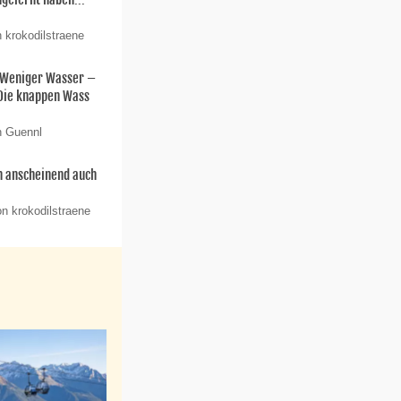
 krokodilstraene
„Weniger Wasser –
Die knappen Wass
n Guennl
h anscheinend auch
n krokodilstraene