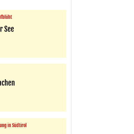
ufblüht
r See
machen
ung in Südtirol