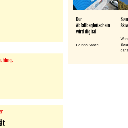
Der
Som
Abfallbegleitschein
Skiw
wird digital
Wand
Berg
Gruppo Santini
ganz
rühling.
er
ät