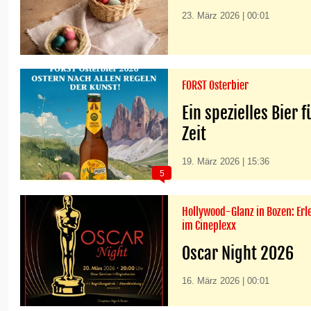
23. März 2026 | 00:01
FORST Osterbier
Ein spezielles Bier 
Zeit
19. März 2026 | 15:36
5
Hollywood-Glanz in Bozen: Erl
im Cineplexx
Oscar Night 2026
16. März 2026 | 00:01