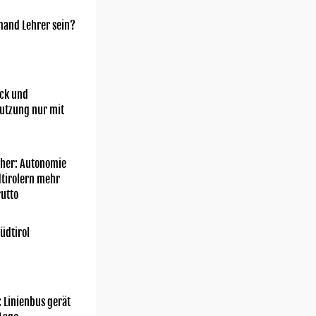
mand Lehrer sein?
ick und
utzung nur mit
her: Autonomie
dtirolern mehr
utto
üdtirol
: Linienbus gerät