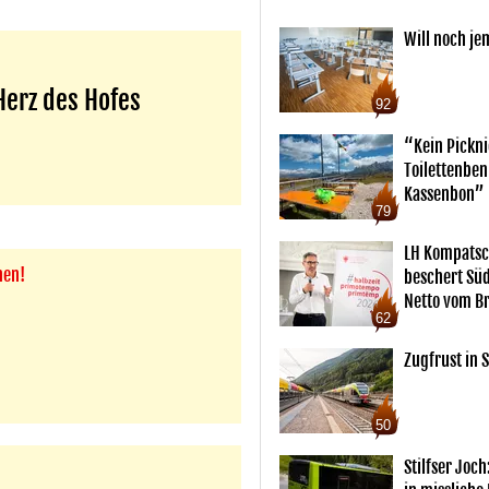
Will noch je
Herz des Hofes
92
“Kein Pickn
Toilettenben
Kassenbon”
79
LH Kompatsc
nen!
beschert Sü
Netto vom Br
62
Zugfrust in S
50
Stilfser Joch