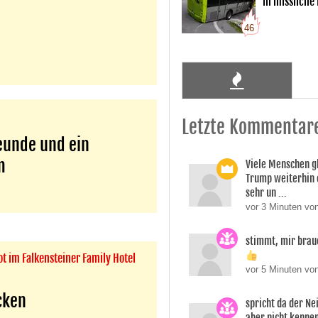
in missliche
46
Letzte Kommentar
eunde und ein
m
Viele Menschen g
Trump weiterhin 
sehr un ...
vor 3 Minuten vo
stimmt, mir brau
t im Falkensteiner Family Hotel
vor 5 Minuten von
cken
spricht da der Ne
aber nicht kennen