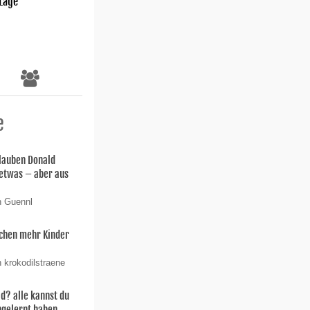
 Lage
e
lauben Donald
etwas – aber aus
n Guennl
chen mehr Kinder
 krokodilstraene
id? alle kannst du
gelernt haben...