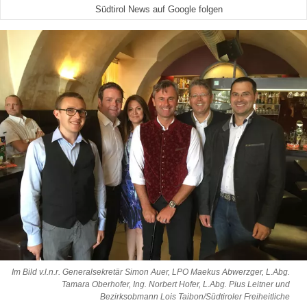
Südtirol News auf Google folgen
Im Bild v.l.n.r. Generalsekretär Simon Auer, LPO Maekus Abwerzger, L.Abg.
Tamara Oberhofer, Ing. Norbert Hofer, L.Abg. Pius Leitner und
Bezirksobmann Lois Taibon/Südtiroler Freiheitliche