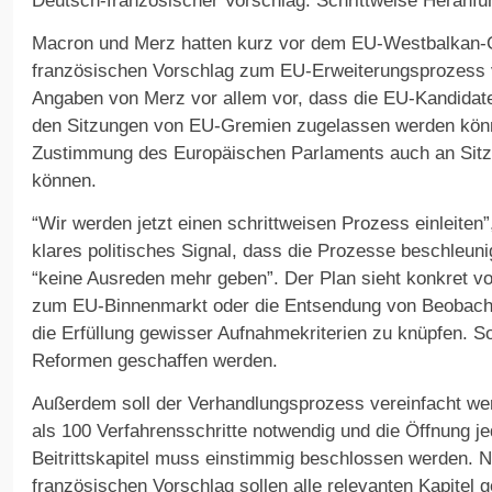
Deutsch-französischer Vorschlag: Schrittweise Heranfü
Macron und Merz hatten kurz vor dem EU-Westbalkan-G
französischen Vorschlag zum EU-Erweiterungsprozess v
Angaben von Merz vor allem vor, dass die EU-Kandidat
den Sitzungen von EU-Gremien zugelassen werden könn
Zustimmung des Europäischen Parlaments auch an Sitz
können.
“Wir werden jetzt einen schrittweisen Prozess einleiten
klares politisches Signal, dass die Prozesse beschleuni
“keine Ausreden mehr geben”. Der Plan sieht konkret vo
zum EU-Binnenmarkt oder die Entsendung von Beobachte
die Erfüllung gewisser Aufnahmekriterien zu knüpfen. So
Reformen geschaffen werden.
Außerdem soll der Verhandlungsprozess vereinfacht we
als 100 Verfahrensschritte notwendig und die Öffnung j
Beitrittskapitel muss einstimmig beschlossen werden. 
französischen Vorschlag sollen alle relevanten Kapitel 