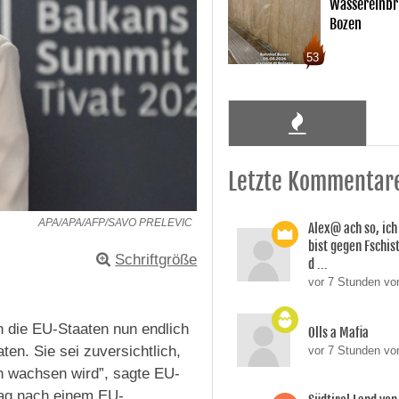
Wassereinbr
Bozen
53
Letzte Kommentar
APA/APA/AFP/SAVO PRELEVIC
Alex@ ach so, ic
bist gegen Fschi
Schriftgröße
d ...
vor 7 Stunden von
n die EU-Staaten nun endlich
Olls a Mafia
n. Sie sei zuversichtlich,
vor 7 Stunden vo
n wachsen wird”, sagte EU-
tag nach einem EU-