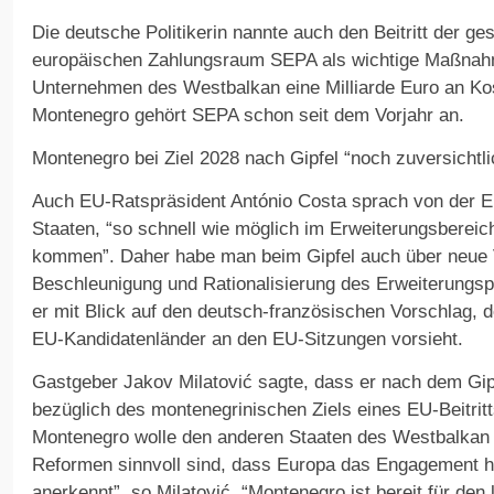
Die deutsche Politikerin nannte auch den Beitritt der 
europäischen Zahlungsraum SEPA als wichtige Maßnah
Unternehmen des Westbalkan eine Milliarde Euro an Kos
Montenegro gehört SEPA schon seit dem Vorjahr an.
Montenegro bei Ziel 2028 nach Gipfel “noch zuversichtli
Auch EU-Ratspräsident António Costa sprach von der E
Staaten, “so schnell wie möglich im Erweiterungsberei
kommen”. Daher habe man beim Gipfel auch über neue V
Beschleunigung und Rationalisierung des Erweiterungs
er mit Blick auf den deutsch-französischen Vorschlag, 
EU-Kandidatenländer an den EU-Sitzungen vorsieht.
Gastgeber Jakov Milatović sagte, dass er nach dem Gipf
bezüglich des montenegrinischen Ziels eines EU-Beitritt
Montenegro wolle den anderen Staaten des Westbalkan a
Reformen sinnvoll sind, dass Europa das Engagement h
anerkennt”, so Milatović. “Montenegro ist bereit für den 