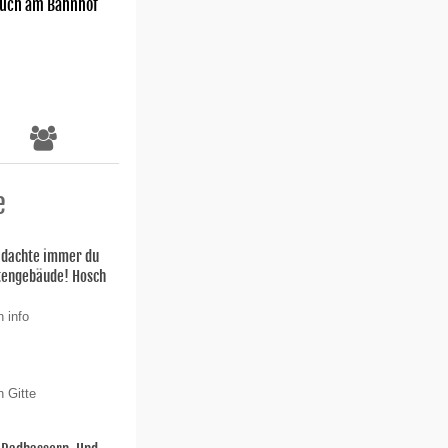
uch am Bahnhof
e
h dachte immer du
stengebäude! Hosch
 info
n Gitte