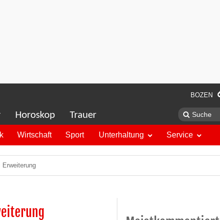
BOZEN
r
Horoskop
Trauer
ik
Wirtschaft
Sport
Unterhaltung
Service
 Erweiterung
weiterung