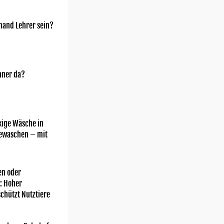
mand Lehrer sein?
nner da?
kige Wäsche in
gewaschen – mit
n oder
: Hoher
chützt Nutztiere