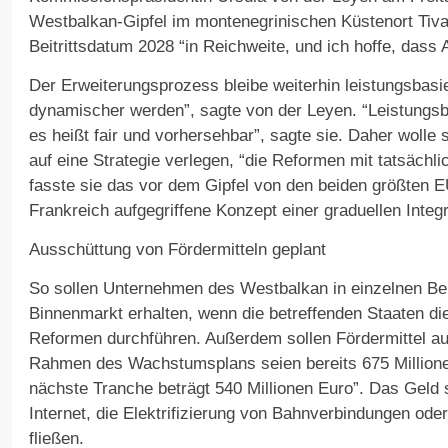
Westbalkan-Gipfel im montenegrinischen Küstenort Tiva
Beitrittsdatum 2028 “in Reichweite, und ich hoffe, dass A
Der Erweiterungsprozess bleibe weiterhin leistungsbasi
dynamischer werden”, sagte von der Leyen. “Leistungsba
es heißt fair und vorhersehbar”, sagte sie. Daher wolle
auf eine Strategie verlegen, “die Reformen mit tatsächlic
fasste sie das vor dem Gipfel von den beiden größten 
Frankreich aufgegriffene Konzept einer graduellen Inte
Ausschüttung von Fördermitteln geplant
So sollen Unternehmen des Westbalkan in einzelnen B
Binnenmarkt erhalten, wenn die betreffenden Staaten d
Reformen durchführen. Außerdem sollen Fördermittel a
Rahmen des Wachstumsplans seien bereits 675 Millione
nächste Tranche beträgt 540 Millionen Euro”. Das Geld s
Internet, die Elektrifizierung von Bahnverbindungen ode
fließen.