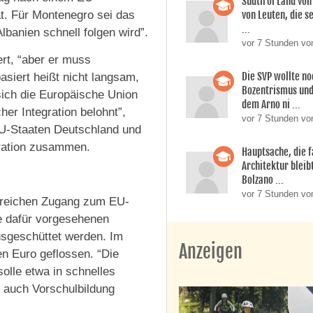
Südtirol Land vo
von Leuten, die s
t. Für Montenegro sei das
...
lbanien schnell folgen wird”.
vor 7 Stunden vo
ert, “aber er muss
Die SVP wollte n
siert heißt nicht langsam,
Bozentrismus und
 sich die Europäische Union
dem Arno ni ...
her Integration belohnt”,
vor 7 Stunden vo
EU-Staaten Deutschland und
gration zusammen.
Hauptsache, die f
Architektur bleib
Bolzano ...
vor 7 Stunden vo
ereichen Zugang zum EU-
ie dafür vorgesehenen
usgeschüttet werden. Im
Anzeigen
n Euro geflossen. “Die
olle etwa in schnelles
r auch Vorschulbildung