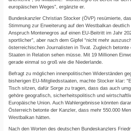
europäischen Weges”, ergänzte er.
Bundeskanzler Christian Stocker (ÖVP) resümierte, dass
Stimmung zur Erweiterung auf den Westbalkan deutlich i
Anspruch Montenegros auf einen EU-Beitritt im Jahr 202
sportlicher”, aber nach dem Gipfel “nicht mehr auszusch
österreichischen Journalisten in Tivat. Zugleich betont
Staaten in Relation sehen müsse. Mit 19 Millionen Ein
gerade einmal so groß wie die Niederlande.
Befragt zu möglichen innenpolitischen Widerständen geg
bisherigen EU-Mitgliedsstaaten, machte Stocker klar: “E
Tisch sitzen, dafür Sorge zu tragen, dass das auch umg
gehöre geografisch, sicherheitspolitisch und wirtschaftlic
Europäische Union. Auch Wahlergebnisse könnten daran 
Österreich betonte der Kanzler, dass mehr 550.000 Me
Westbalkan hätten.
Nach den Worten des deutschen Bundeskanzlers Friedr