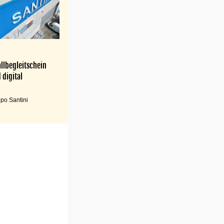
llbegleitschein
 digital
po Santini