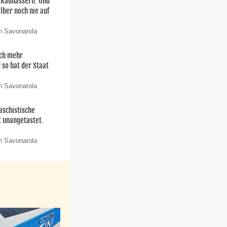
n Radhassern. Und
elber noch nie auf
n Savonarola
och mehr
 so hat der Staat
n Savonarola
aschistische
t unangetastet.
n Savonarola