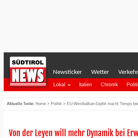
Newsticker
Wetter
Verkeh
Lokal
Italien
Chronik
Polit
Aktuelle Seite:
Home
>
Politik
>
EU-Westbalkan-Gipfel macht Tempo bei
Von der Leyen will mehr Dynamik bei Er