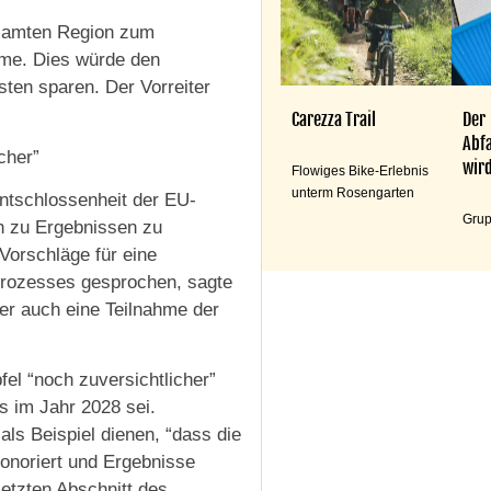
gesamten Region zum
me. Dies würde den
ten sparen. Der Vorreiter
Carezza Trail
Der
Abfa
cher”
wird
Flowiges Bike-Erlebnis
unterm Rosengarten
ntschlossenheit der EU-
Grup
ch zu Ergebnissen zu
orschläge für eine
prozesses gesprochen, sagte
der auch eine Teilnahme der
el “noch zuversichtlicher”
s im Jahr 2028 sei.
ls Beispiel dienen, “dass die
onoriert und Ergebnisse
letzten Abschnitt des