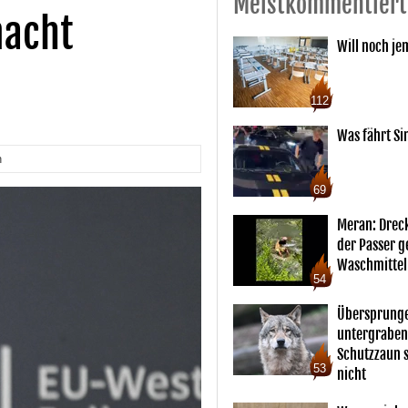
Meistkommentiert
macht
Will noch je
112
Was fährt Si
n
69
Meran: Drec
der Passer 
Waschmittel
54
Übersprunge
untergraben
Schutzzaun s
53
nicht