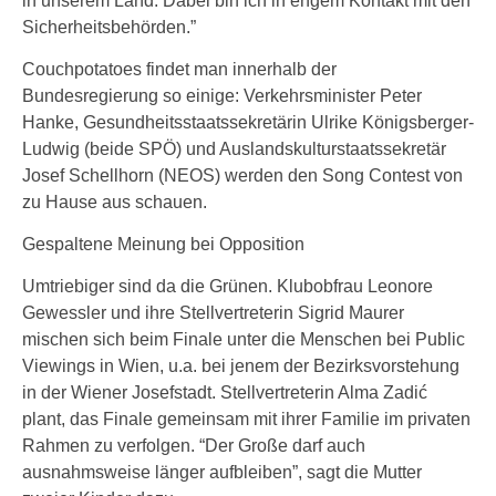
in unserem Land. Dabei bin ich in engem Kontakt mit den
Sicherheitsbehörden.”
Couchpotatoes findet man innerhalb der
Bundesregierung so einige: Verkehrsminister Peter
Hanke, Gesundheitsstaatssekretärin Ulrike Königsberger-
Ludwig (beide SPÖ) und Auslandskulturstaatssekretär
Josef Schellhorn (NEOS) werden den Song Contest von
zu Hause aus schauen.
Gespaltene Meinung bei Opposition
Umtriebiger sind da die Grünen. Klubobfrau Leonore
Gewessler und ihre Stellvertreterin Sigrid Maurer
mischen sich beim Finale unter die Menschen bei Public
Viewings in Wien, u.a. bei jenem der Bezirksvorstehung
in der Wiener Josefstadt. Stellvertreterin Alma Zadić
plant, das Finale gemeinsam mit ihrer Familie im privaten
Rahmen zu verfolgen. “Der Große darf auch
ausnahmsweise länger aufbleiben”, sagt die Mutter