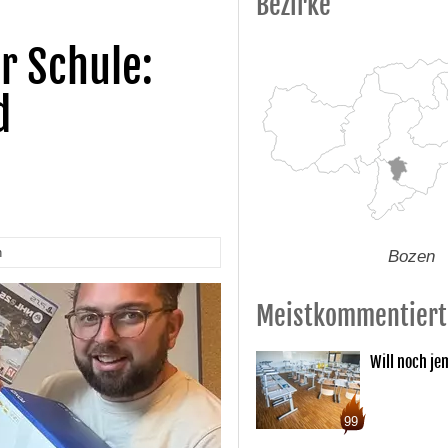
Bezirke
r Schule:
d
n
Bozen
Meistkommentiert
Will noch je
99