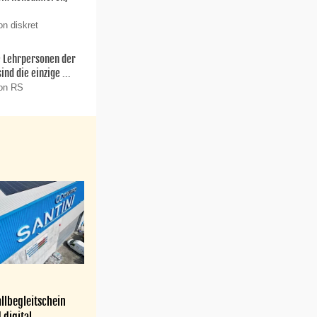
on diskret
ie Lehrpersonen der
nd die einzige ...
von RS
llbegleitschein
 digital