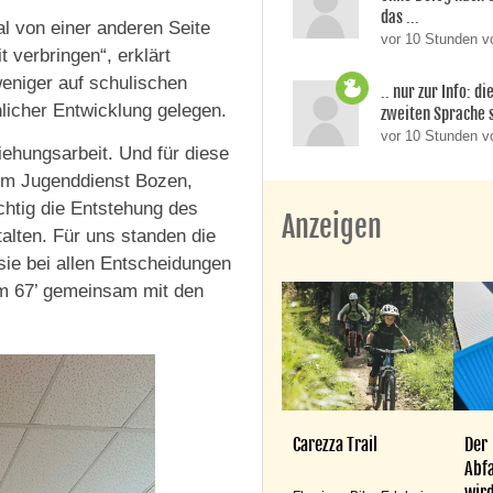
das ...
l von einer anderen Seite
vor 10 Stunden v
verbringen“, erklärt
weniger auf schulischen
.. nur zur Info: d
licher Entwicklung gelegen.
zweiten Sprache si
vor 10 Stunden 
iehungsarbeit. Und für diese
 im Jugenddienst Bozen,
ichtig die Entstehung des
Anzeigen
talten. Für uns standen die
sie bei allen Entscheidungen
m 67’ gemeinsam mit den
Carezza Trail
Der
Abfa
wird