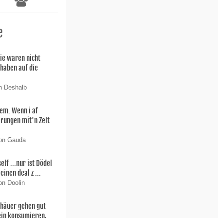
e
ie waren nicht
 haben auf die
n Deshalb
lem. Wenn i af
rungen mit'n Zelt
von Gauda
f ...nur ist Dödel
einen deal z ...
on Doolin
thäuer gehen gut
ein konsumieren,