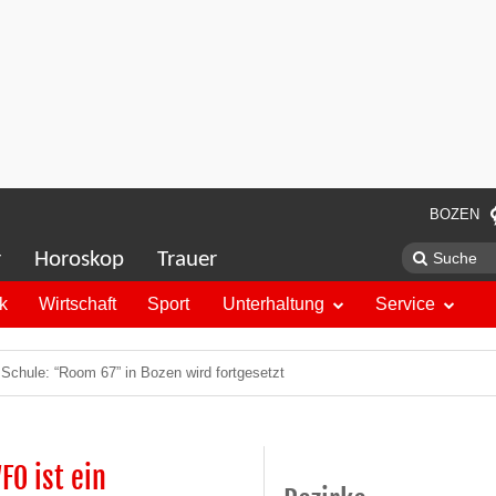
BOZEN
r
Horoskop
Trauer
ik
Wirtschaft
Sport
Unterhaltung
Service
r Schule: “Room 67” in Bozen wird fortgesetzt
O ist ein