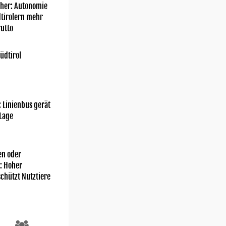
her: Autonomie
dtirolern mehr
utto
üdtirol
: Linienbus gerät
 Lage
n oder
: Hoher
Jugenddienst Bozen EO
chützt Nutztiere