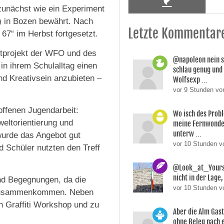
zunächst wie ein Experiment
) in Bozen bewährt. Nach
Letzte Kommentar
67“ im Herbst fortgesetzt.
otprojekt der WFO und des
@napoleon nein s
in ihrem Schulalltag einen
schlau genug und
d Kreativsein anzubieten –
Wolfsexp ...
vor 9 Stunden vo
offenen Jugendarbeit:
Wo isch des Prob
sweltorientierung und
meine Fernwonde
unterw ...
wurde das Angebot gut
vor 10 Stunden 
 Schüler nutzten den Treff
@Look_at_Yoursel
nicht in der Lage, 
nd Begegnungen, da die
vor 10 Stunden v
O zusammenkommen. Neben
n Graffiti Workshop und zu
Aber die Alm Gas
ohne Beleg nach 