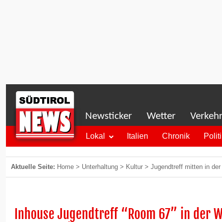
Newsticker
Wetter
Verkeh
Lokal
Italien
Chronik
Polit
Aktuelle Seite:
Home
>
Unterhaltung
>
Kultur
>
Jugendtreff mitten in de
Inhouse Jugendtreff “Room 67” in der WF