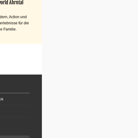
orld Ahrntal
ern, Action und
erlebnisse für die
e Familie.
ok