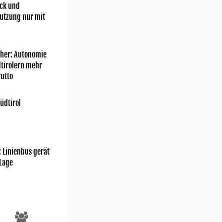
ick und
utzung nur mit
her: Autonomie
dtirolern mehr
utto
üdtirol
: Linienbus gerät
 Lage