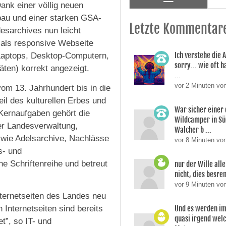
ank einer völlig neuen
bau und einer starken GSA-
Letzte Kommentar
esarchives nun leicht
e als responsive Webseite
Ich verstehe die 
(Laptops, Desktop-Computern,
sorry... wie oft 
ten) korrekt angezeigt.
...
vor 2 Minuten vo
om 13. Jahrhundert bis in die
eil des kulturellen Erbes und
War sicher einer 
Kernaufgaben gehört die
Wildcamper in Süd
er Landesverwaltung,
Walcher b ...
 wie Adelsarchive, Nachlässe
vor 8 Minuten vo
s- und
ne Schriftenreihe und betreut
nur der Wille alle
nicht, dies besren
vor 9 Minuten vo
ternetseiten des Landes neu
 Internetseiten sind bereits
Und es werden i
quasi irgend wel
t”, so IT- und