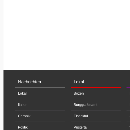
Nachrichten
Lokal
Lokal
Bozen
Italien
Burggrafenamt
Chronik
Eisacktal
Politik
Pustertal