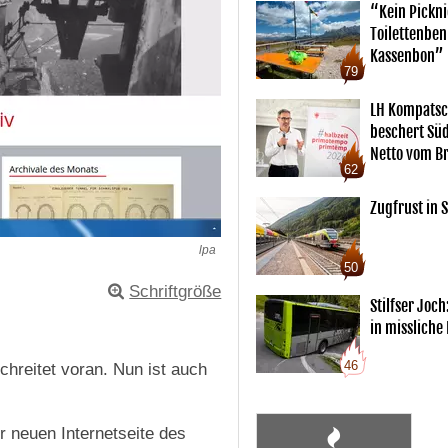
“Kein Pickn
Toilettenben
Kassenbon”
79
LH Kompatsc
beschert Sü
Netto vom Br
62
Zugfrust in S
lpa
50
Schriftgröße
Stilfser Joch
in missliche
46
hreitet voran. Nun ist auch
er neuen Internetseite des