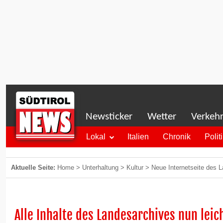
Newsticker
Wetter
Verkeh
Lokal
Italien
Chronik
Polit
Aktuelle Seite:
Home
>
Unterhaltung
>
Kultur
>
Neue Internetseite des L
Alle Inhalte des Landesarchives nun leic