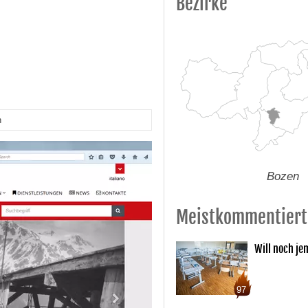
Bezirke
n
Bozen
Meistkommentiert
Will noch je
97