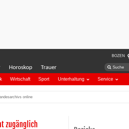
BOZEN
r
Horoskop
Trauer
ik
Wirtschaft
Sport
Unterhaltung
Service
andesarchivs online
ht zugänglich