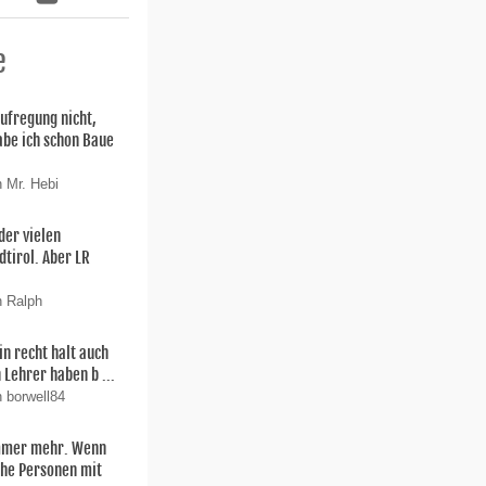
e
Aufregung nicht,
habe ich schon Baue
n Mr. Hebi
der vielen
tirol. Aber LR
n Ralph
in recht halt auch
 Lehrer haben b ...
n borwell84
mmer mehr. Wenn
che Personen mit