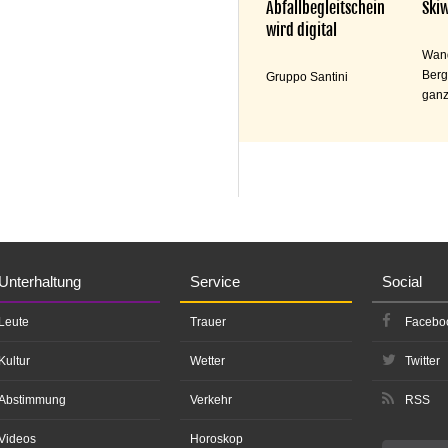
Abfallbegleitschein
Skiw
wird digital
Wand
Berg
Gruppo Santini
ganz
Unterhaltung
Service
Social
Leute
Trauer
Facebo
Kultur
Wetter
Twitter
Abstimmung
Verkehr
RSS
Videos
Horoskop