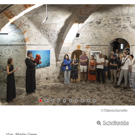
©TiberioSorvillo
Schriftgröße
Von: Martin Geier