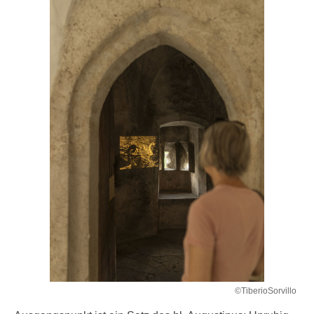
©TiberioSorvillo