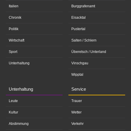
Italien
Burggrafenamt
Chronik
Eisacktal
Politik
Pustertal
Wirtschaft
Salten / Schlern
Sport
Überetsch / Unterland
Unterhaltung
Vinschgau
Wipptal
Unterhaltung
Service
Leute
Trauer
Kultur
Wetter
Abstimmung
Verkehr