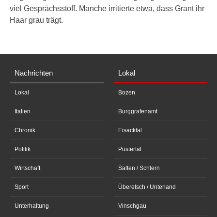
viel Gesprächsstoff. Manche irritierte etwa, dass Grant ihr
Haar grau trägt.
Nachrichten
Lokal
Lokal
Bozen
Italien
Burggrafenamt
Chronik
Eisacktal
Politik
Pustertal
Wirtschaft
Salten / Schlern
Sport
Überetsch / Unterland
Unterhaltung
Vinschgau