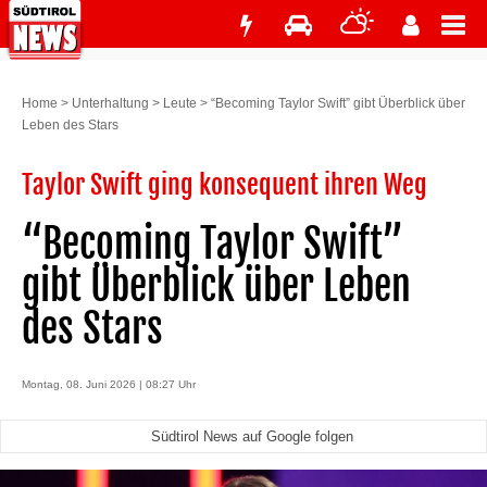
Home
>
Unterhaltung
>
Leute
>
“Becoming Taylor Swift” gibt Überblick über
Leben des Stars
Taylor Swift ging konsequent ihren Weg
“Becoming Taylor Swift”
gibt Überblick über Leben
des Stars
Montag, 08. Juni 2026 | 08:27 Uhr
Südtirol News auf Google folgen