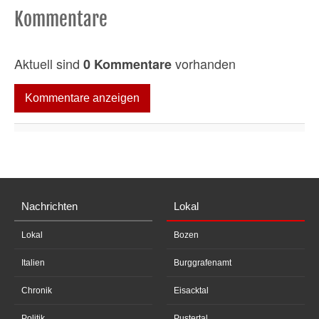
Kommentare
Aktuell sind
vorhanden
0 Kommentare
Kommentare anzeigen
Nachrichten
Lokal
Lokal
Bozen
Italien
Burggrafenamt
Chronik
Eisacktal
Politik
Pustertal