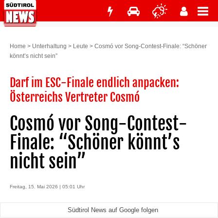
Home
>
Unterhaltung
>
Leute
>
Cosmó vor Song-Contest-Finale: “Schöner
könnt’s nicht sein”
Darf im ESC-Finale endlich anpacken:
Österreichs Vertreter Cosmó
Cosmó vor Song-Contest-
Finale: “Schöner könnt’s
nicht sein”
Freitag, 15. Mai 2026 | 05:01 Uhr
Südtirol News auf Google folgen