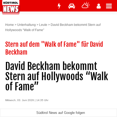
Home
>
Unterhaltung
>
Leute
>
David Beckham bekommt Stern auf
Hollywoods “Walk of Fame”
Stern auf dem "Walk of Fame" für David
Beckham
David Beckham bekommt
Stern auf Hollywoods “Walk
of Fame”
Mittwoch, 03. Juni 2026 | 14:35 Uhr
Südtirol News auf Google folgen