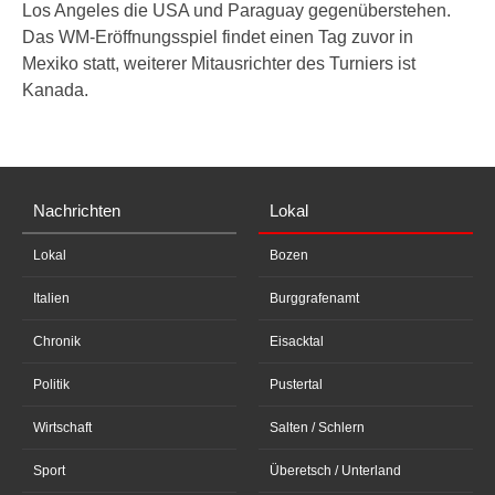
Los Angeles die USA und Paraguay gegenüberstehen.
Das WM-Eröffnungsspiel findet einen Tag zuvor in
Mexiko statt, weiterer Mitausrichter des Turniers ist
Kanada.
Nachrichten
Lokal
Lokal
Bozen
Italien
Burggrafenamt
Chronik
Eisacktal
Politik
Pustertal
Wirtschaft
Salten / Schlern
Sport
Überetsch / Unterland