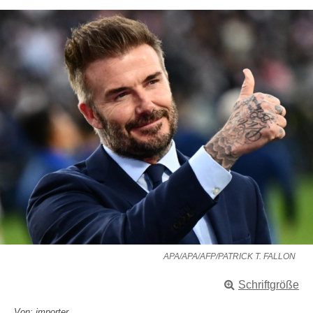
APA/APA/AFP/PATRICK T. FALLON
Schriftgröße
Von: importer