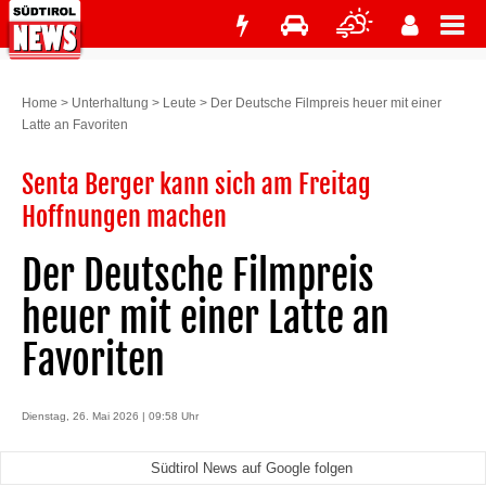
Home
>
Unterhaltung
>
Leute
>
Der Deutsche Filmpreis heuer mit einer
Latte an Favoriten
Senta Berger kann sich am Freitag
Hoffnungen machen
Der Deutsche Filmpreis
heuer mit einer Latte an
Favoriten
Dienstag, 26. Mai 2026 | 09:58 Uhr
Südtirol News auf Google folgen