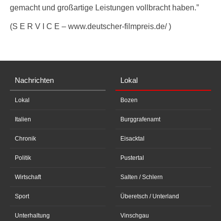
gemacht und großartige Leistungen vollbracht haben.”
(S E R V I C E – www.deutscher-filmpreis.de/ )
Nachrichten
Lokal
Lokal
Bozen
Italien
Burggrafenamt
Chronik
Eisacktal
Politik
Pustertal
Wirtschaft
Salten / Schlern
Sport
Überetsch / Unterland
Unterhaltung
Vinschgau