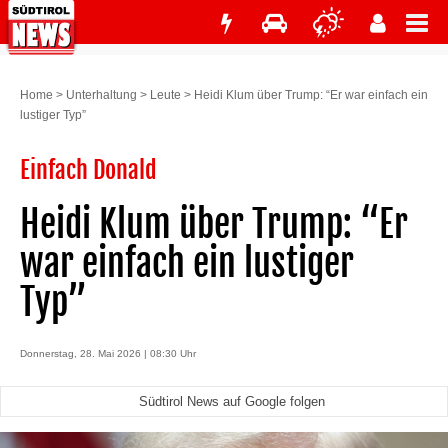
Home
>
Unterhaltung
>
Leute
>
Heidi Klum über Trump: “Er war einfach ein
lustiger Typ”
Einfach Donald
Heidi Klum über Trump: “Er
war einfach ein lustiger
Typ”
Donnerstag, 28. Mai 2026 | 08:30 Uhr
Südtirol News auf Google folgen