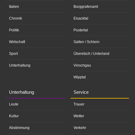
Italien
Burggrafenamt
Chronik
Eisacktal
Politik
Pustertal
Wirtschaft
Salten / Schlern
Sport
Überetsch / Unterland
Unterhaltung
Vinschgau
Wipptal
Unterhaltung
Service
Leute
Trauer
Kultur
Wetter
Abstimmung
Verkehr