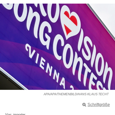
APA/APA/THEMENBILD/HANS KLAUS TECHT
Schriftgröße
Von: importer