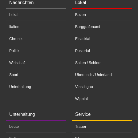
Nachrichten
Lokal
Lokal
Bozen
Italien
Burggrafenamt
Chronik
Eisacktal
Politik
Pustertal
Wirtschaft
Salten / Schlern
Sport
Überetsch / Unterland
Unterhaltung
Vinschgau
Wipptal
Unterhaltung
Service
Leute
Trauer